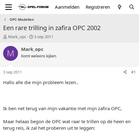
Aanmelden
Registreren
OPC-Modellen
Een rare trilling in zafira OPC 2002
T
S
Mark_opc
3 sep 2011
o
t
p
a
Mark_opc
M
i
r
Komt weleens kijken
c
t
s
d
t
a
3 sep 2011
#1
a
t
r
u
Hallo alle die mijn probleem lezen..
t
m
e
r
Ik ben net terug van mijn vakantie met mijn zafira OPC,
Maar helaas begon de OPC wat raar te trillen op de heen en
terug reis, ik zal het proberen uit te leggen: