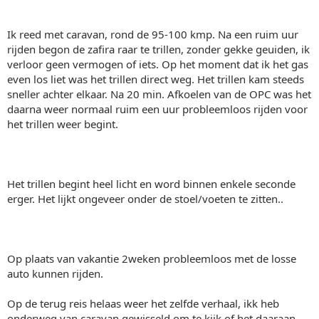
Ik reed met caravan, rond de 95-100 kmp. Na een ruim uur
rijden begon de zafira raar te trillen, zonder gekke geuiden, ik
verloor geen vermogen of iets. Op het moment dat ik het gas
even los liet was het trillen direct weg. Het trillen kam steeds
sneller achter elkaar. Na 20 min. Afkoelen van de OPC was het
daarna weer normaal ruim een uur probleemloos rijden voor
het trillen weer begint.
Het trillen begint heel licht en word binnen enkele seconde
erger. Het lijkt ongeveer onder de stoel/voeten te zitten..
Op plaats van vakantie 2weken probleemloos met de losse
auto kunnen rijden.
Op de terug reis helaas weer het zelfde verhaal, ikk heb
onderweg van caravan gewisseld om te kijk of het daaraan