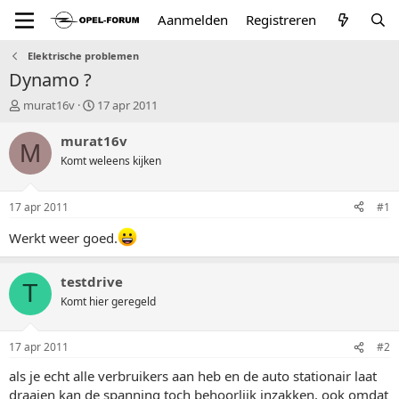
Aanmelden
Registreren
Elektrische problemen
Dynamo ?
T
S
murat16v
17 apr 2011
o
t
p
a
murat16v
M
i
r
Komt weleens kijken
c
t
s
d
t
a
17 apr 2011
#1
a
t
r
u
Werkt weer goed.
t
m
e
testdrive
r
T
Komt hier geregeld
17 apr 2011
#2
als je echt alle verbruikers aan heb en de auto stationair laat
draaien kan de spanning toch behoorlijk inzakken, ook omdat