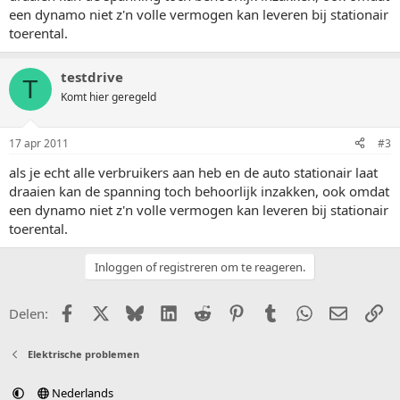
een dynamo niet z'n volle vermogen kan leveren bij stationair
toerental.
testdrive
T
Komt hier geregeld
17 apr 2011
#3
als je echt alle verbruikers aan heb en de auto stationair laat
draaien kan de spanning toch behoorlijk inzakken, ook omdat
een dynamo niet z'n volle vermogen kan leveren bij stationair
toerental.
Inloggen of registreren om te reageren.
Facebook
X (Twitter)
Bluesky
LinkedIn
Reddit
Pinterest
Tumblr
WhatsApp
E-mail
Li
Delen:
Elektrische problemen
Nederlands