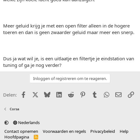
Meer geluid krijg je met een open filter alleen in de hogere
toeren en dan is geen zwaarder geluid maar meer een snerp.
Dus ja wat wil je, is een uitlaatje en filtertje je eindstation van
tuning of ga je nog verder?
Inloggen of registreren om te reageren.
Facebook
X (Twitter)
Bluesky
LinkedIn
Reddit
Pinterest
Tumblr
WhatsApp
E-mail
Li
Delen:
Corsa
Nederlands
Contact opnemen
Voorwaarden en regels
Privacybeleid
Help
Hoofdpagina
R