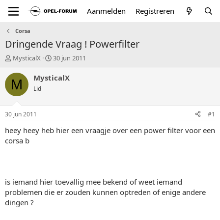
Aanmelden
Registreren
Corsa
Dringende Vraag ! Powerfilter
T
S
MysticalX
30 jun 2011
o
t
p
a
MysticalX
M
i
r
Lid
c
t
s
d
t
a
30 jun 2011
#1
a
t
r
u
heey heey heb hier een vraagje over een power filter voor een
t
m
corsa b
e
r
is iemand hier toevallig mee bekend of weet iemand
problemen die er zouden kunnen optreden of enige andere
dingen ?