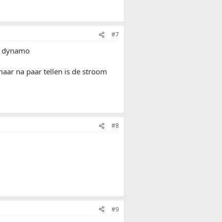
#7
de dynamo
aar na paar tellen is de stroom
#8
#9