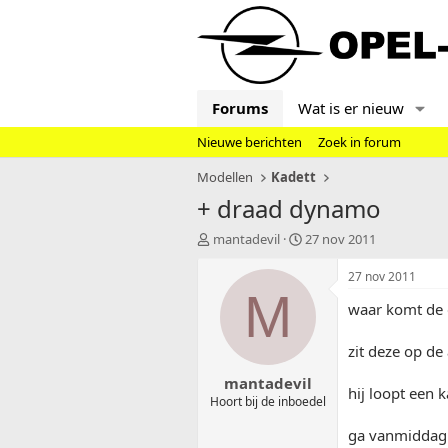
Forums
Wat is er nieuw
Nieuwe berichten
Zoek in forum
Modellen
Kadett
+ draad dynamo
T
S
mantadevil
27 nov 2011
o
t
p
a
27 nov 2011
i
r
M
waar komt de d
c
t
s
d
t
a
zit deze op de
a
t
mantadevil
r
u
hij loopt een 
t
m
Hoort bij de inboedel
e
ga vanmiddag 
r