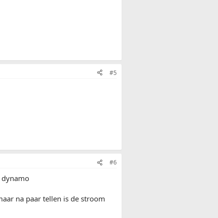
#5
#6
de dynamo
aar na paar tellen is de stroom