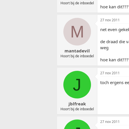
Hoort bij de inboedel
hoe kan dit???
27 nov 2011
M
net even geke
de draad die v
weg
mantadevil
Hoort bij de inboedel
hoe kan dit???
27 nov 2011
J
toch ergens e
jblfreak
Hoort bij de inboedel
27 nov 2011