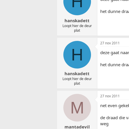
H
het dunne draa
hanskadett
Loopt hier de deur
plat
27 nov 2011
H
deze gaat naar
het dunne draa
hanskadett
Loopt hier de deur
plat
27 nov 2011
M
net even geke
de draad die v
weg
mantadevil