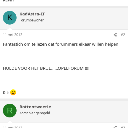
KadAstra-EF
K
Forumbewoner
11 mrt 2012
#2
Fantastich om te lezen dat forummers elkaar willen helpen !
HULDE VOOR HET BRUI.......OPELFORUM !!!!
Rik
Rottentweetie
R
Komt hier geregeld
11 mrt 2012
#3