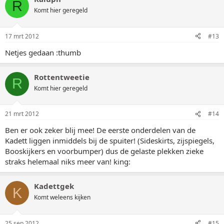
R
Komt hier geregeld
17 mrt 2012
#13
Netjes gedaan :thumb
Rottentweetie
R
Komt hier geregeld
21 mrt 2012
#14
Ben er ook zeker blij mee! De eerste onderdelen van de
Kadett liggen inmiddels bij de spuiter! (Sideskirts, zijspiegels,
Booskijkers en voorbumper) dus de gelaste plekken zieke
straks helemaal niks meer van! king:
Kadettgek
K
Komt weleens kijken
25 sep 2012
#15