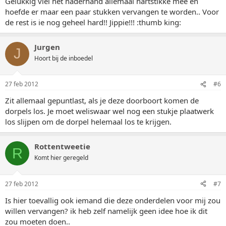
Gelukkig viel het naderhand allemaal hartstikke mee en
hoefde er maar een paar stukken vervangen te worden.. Voor
de rest is ie nog geheel hard!! Jippie!!! :thumb king:
Jurgen
J
Hoort bij de inboedel
27 feb 2012
#6
Zit allemaal gepuntlast, als je deze doorboort komen de
dorpels los. Je moet weliswaar wel nog een stukje plaatwerk
los slijpen om de dorpel helemaal los te krijgen.
Rottentweetie
R
Komt hier geregeld
27 feb 2012
#7
Is hier toevallig ook iemand die deze onderdelen voor mij zou
willen vervangen? ik heb zelf namelijk geen idee hoe ik dit
zou moeten doen..