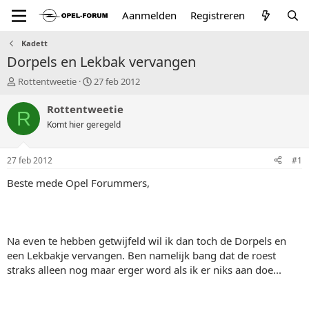
Aanmelden
Registreren
Kadett
Dorpels en Lekbak vervangen
T
S
Rottentweetie
27 feb 2012
o
t
p
a
Rottentweetie
R
i
r
Komt hier geregeld
c
t
s
d
t
a
27 feb 2012
#1
a
t
r
u
Beste mede Opel Forummers,
t
m
e
r
Na even te hebben getwijfeld wil ik dan toch de Dorpels en
een Lekbakje vervangen. Ben namelijk bang dat de roest
straks alleen nog maar erger word als ik er niks aan doe...