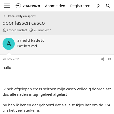
Aanmelden
Registreren
Race, rally en sprint
door lassen casco
T
S
arnold kadett
28 nov 2011
o
t
p
a
arnold kadett
A
i
r
Post best veel
c
t
s
d
t
a
28 nov 2011
#1
a
t
r
u
hallo
t
m
e
r
ik heb afgelopen cross seizoen mijn casco volledig doorgelast
dus alle naden in zijn geheel afgelast
nu heb ik her en der gehoord dat als je stukjes last om de 3/4
cm het veel sterker is