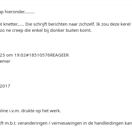
rap hieronder………
ht knetter…… Die schrijft berichten naar zichzelf. Ik zou deze kerel
 zo ne creep die enkel bij donker buiten komt.
2023 om 19:02#18510576REAGEER
nemer
 2017
line i.v.m. drukte op het werk.
hrijft m.b.t. veranderingen / vernieuwingen in de handleidingen ka