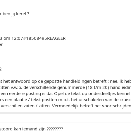
 ben jij kerel ?
023 om 12:07#18508495REAGEER
er
2
t het antwoord op de gepostte handleidingen betreft : nee, ik he
 zitten v.w.b. de verschillende genummerde (18 t/m 20) handleidi
een eerdere posting is dat Opel de tekst op onderdeeltjes kennelijk
rs een plaatje / tekst postten m.b.t. het uitschakelen van de cruis
verschillen zaten / zitten. Vermoedelijk betreft het voortschrijden
stoord kan iemand zijn ????????