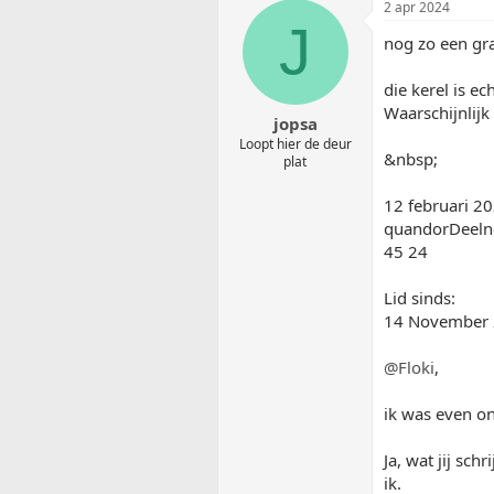
2 apr 2024
J
nog zo een g
die kerel is ec
Waarschijnlijk
jopsa
Loopt hier de deur
&nbsp;
plat
12 februari 
quandorDeel
45 24
Lid sinds:
14 November
@Floki
,
ik was even on
Ja, wat jij sc
ik.