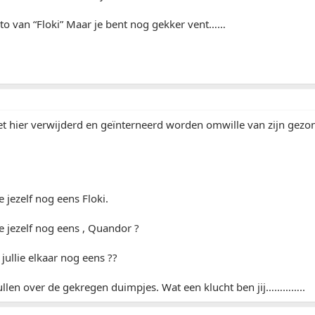
to van “Floki” Maar je bent nog gekker vent……
 hier verwijderd en geïnterneerd worden omwille van zijn gezon
e jezelf nog eens Floki.
e jezelf nog eens , Quandor ?
jullie elkaar nog eens ??
ullen over de gekregen duimpjes. Wat een klucht ben jij…………..