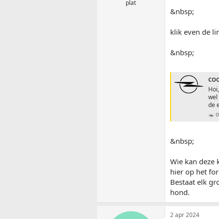
plat
&nbsp;
klik even de li
&nbsp;
coo
Hoi
wel
de e
o
&nbsp;
Wie kan deze 
hier op het fo
Bestaat elk gr
hond.
2 apr 2024