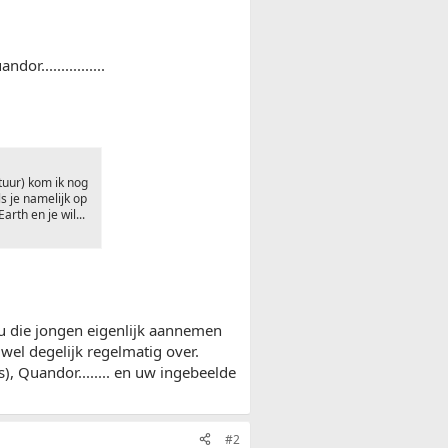
r................
tuur) kom ik nog
 je namelijk op
rth en je wil...
u die jongen eigenlijk aannemen
 wel degelijk regelmatig over.
), Quandor........ en uw ingebeelde
#2