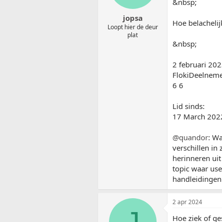
&nbsp;
jopsa
Hoe belachelijk
Loopt hier de deur
plat
&nbsp;
2 februari 2
FlokiDeelnem
6 6
Lid sinds:
17 March 202
@quandor
: Wa
verschillen in
herinneren uit 
topic waar use
handleidingen 
2 apr 2024
J
Hoe ziek of ge