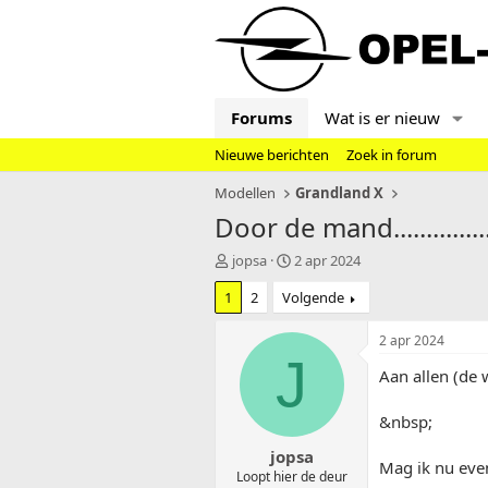
Forums
Wat is er nieuw
Nieuwe berichten
Zoek in forum
Modellen
Grandland X
Door de mand...............
T
S
jopsa
2 apr 2024
o
t
1
2
Volgende
p
a
i
r
c
t
2 apr 2024
s
d
J
Aan allen (de 
t
a
a
t
r
u
&nbsp;
t
m
jopsa
e
Mag ik nu even 
r
Loopt hier de deur