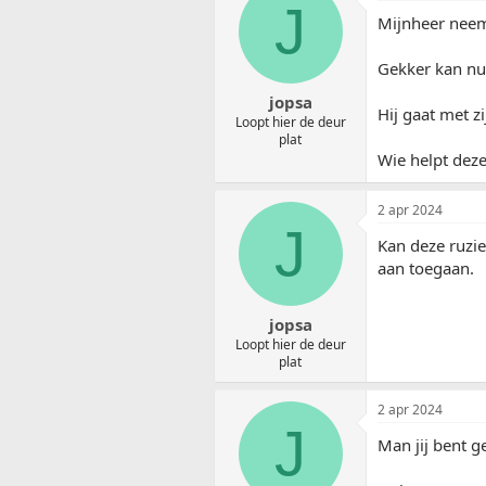
J
Mijnheer neemt 
Gekker kan nu 
jopsa
Hij gaat met z
Loopt hier de deur
plat
Wie helpt deze 
2 apr 2024
J
Kan deze ruzie
aan toegaan.
jopsa
Loopt hier de deur
plat
2 apr 2024
J
Man jij bent 