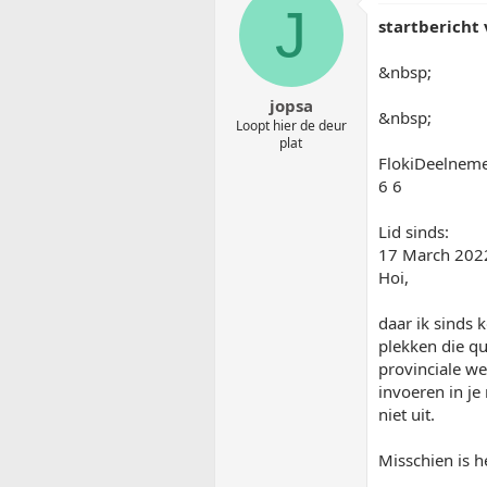
J
startbericht 
&nbsp;
jopsa
&nbsp;
Loopt hier de deur
plat
FlokiDeelnem
6 6
Lid sinds:
17 March 202
Hoi,
daar ik sinds 
plekken die q
provinciale we
invoeren in j
niet uit.
Misschien is h