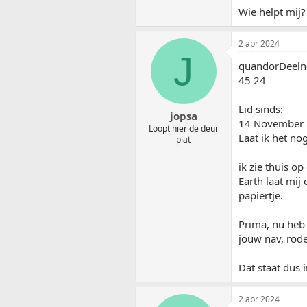
Wie helpt mij?
2 apr 2024
J
quandorDeel
45 24
Lid sinds:
jopsa
14 November
Loopt hier de deur
Laat ik het nog
plat
ik zie thuis o
Earth laat mij
papiertje.
Prima, nu heb 
jouw nav, rode
Dat staat dus i
2 apr 2024