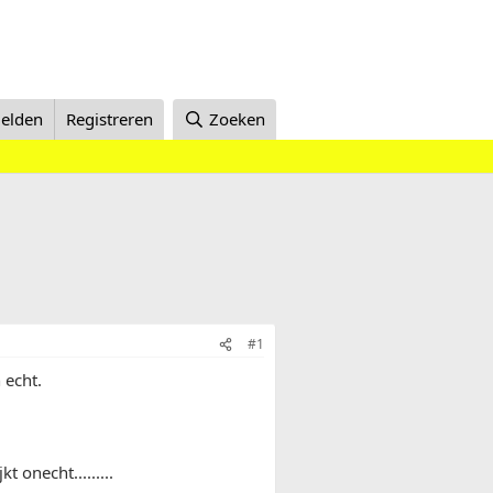
elden
Registreren
Zoeken
#1
 echt.
 onecht.........