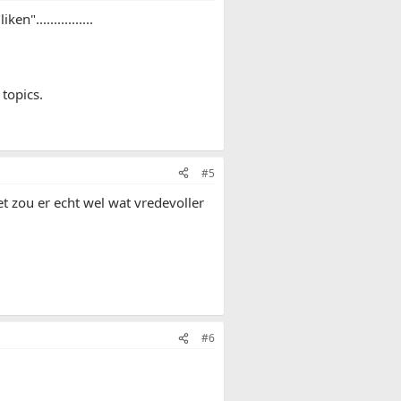
................
 topics.
#5
t zou er echt wel wat vredevoller
#6