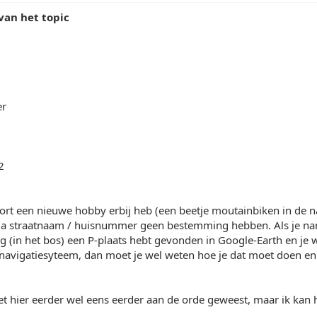
van het topic
er
2
kort een nieuwe hobby erbij heb (een beetje moutainbiken in de 
ua straatnaam / huisnummer geen bestemming hebben. Als je nam
g (in het bos) een P-plaats hebt gevonden in Google-Earth en je wi
e navigatiesyteem, dan moet je wel weten hoe je dat moet doen 
et hier eerder wel eens eerder aan de orde geweest, maar ik kan h