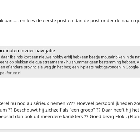
nk aan..... en lees de eerste post en dan de post onder de naam quando
rdinaten invoer navigatie
, daar ik sinds kort een nieuwe hobby erbij heb (een beetje moutainbiken in de na
 eens op plekken die qua straatnaam / huisnummer geen bestemming hebben. Als
en of andere provinciale weg (in het bos) een P-plaats hebt gevonden in Google-Ea
pel-forum.nl
kerel nu nog au sérieux nemen ???? Hoeveel persoonlijkheden zo
rum ?? Beschouwt hij zichzelf als "een groep" ?? Daar heeft hij het
oepslid dan ook uit meerdere karakters ?? Goed bezig Floki, (Floris