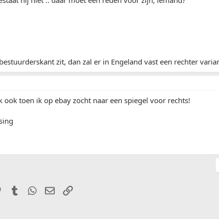
staat hij niet .. daar moet een reden voor zijn, iemand?
 bestuurderskant zit, dan zal er in Engeland vast een rechter varia
k ook toen ik op ebay zocht naar een spiegel voor rechts!
sing
it
Pinterest
Tumblr
WhatsApp
E-mail
Link