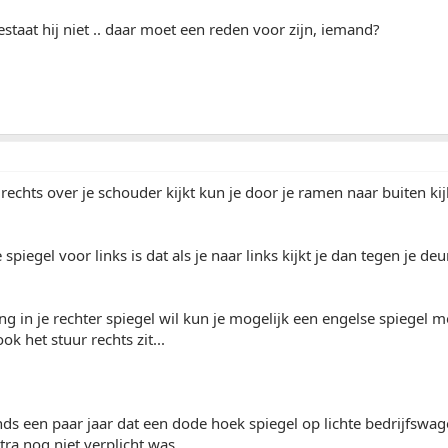
staat hij niet .. daar moet een reden voor zijn, iemand?
 rechts over je schouder kijkt kun je door je ramen naar buiten ki
e spiegel voor links is dat als je naar links kijkt je dan tegen je deu
ling in je rechter spiegel wil kun je mogelijk een engelse spiegel 
k het stuur rechts zit...
nds een paar jaar dat een dode hoek spiegel op lichte bedrijfswagen
tra nog niet verplicht was...