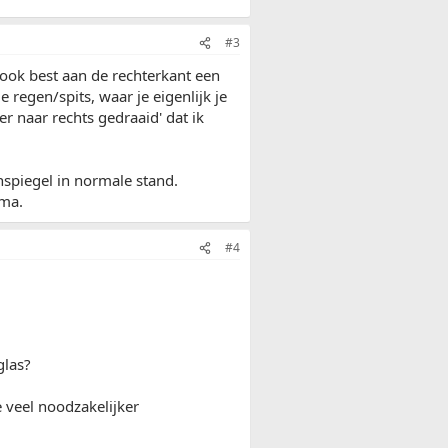
#3
d ook best aan de rechterkant een
 regen/spits, waar je eigenlijk je
r naar rechts gedraaid' dat ik
nspiegel in normale stand.
ima.
#4
glas?
ze veel noodzakelijker