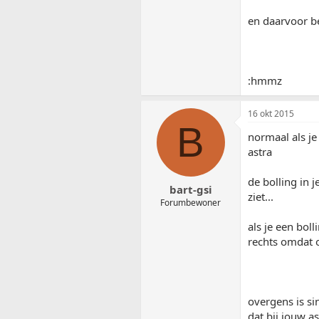
en daarvoor be
:hmmz
16 okt 2015
B
normaal als je
astra
de bolling in j
bart-gsi
ziet...
Forumbewoner
als je een bol
rechts omdat oo
overgens is si
dat bij jouw as