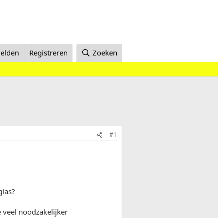
elden
Registreren
Zoeken
#1
glas?
ze veel noodzakelijker