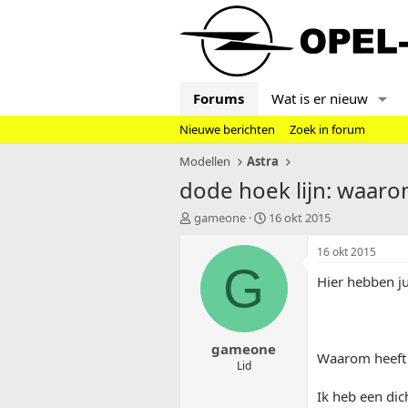
Forums
Wat is er nieuw
Nieuwe berichten
Zoek in forum
Modellen
Astra
dode hoek lijn: waarom 
T
S
gameone
16 okt 2015
o
t
p
a
16 okt 2015
i
r
G
Hier hebben ju
c
t
s
d
t
a
a
t
gameone
r
u
Waarom heeft 
t
m
Lid
e
Ik heb een dich
r