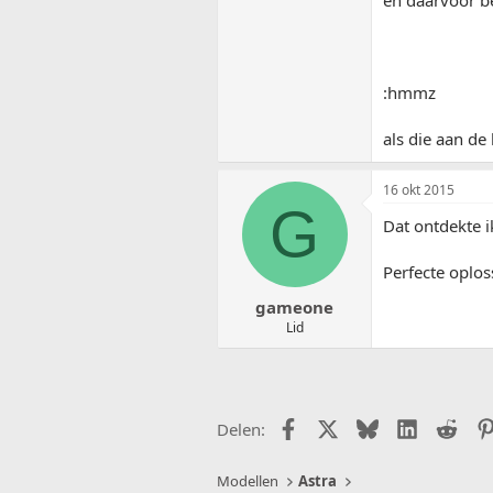
en daarvoor be
:hmmz
als die aan de
16 okt 2015
G
Dat ontdekte i
Perfecte oplos
gameone
Lid
Facebook
X (Twitter)
Bluesky
LinkedIn
Redd
Delen:
Modellen
Astra