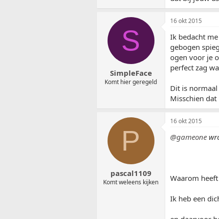
16 okt 2015
S
Ik bedacht me 
gebogen spiege
ogen voor je o
perfect zag wa
SimpleFace
Komt hier geregeld
Dit is normaal
Misschien dat 
16 okt 2015
P
@gameone
wro
pascal1109
Waarom heeft 
Komt weleens kijken
Ik heb een dich