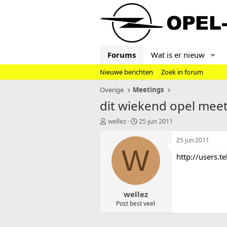
Forums
Wat is er nieuw
Nieuwe berichten
Zoek in forum
Overige
Meetings
dit wiekend opel meeti
T
S
wellez
25 jun 2011
o
t
p
a
25 jun 2011
i
r
W
http://users.
c
t
s
d
t
a
a
t
wellez
r
u
t
m
Post best veel
e
r