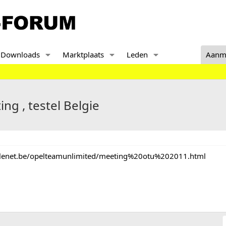
Downloads
Marktplaats
Leden
Aanm
ng , testel Belgie
telenet.be/opelteamunlimited/meeting%20otu%202011.html