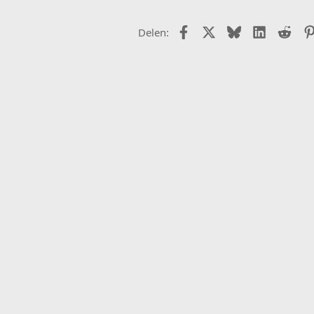
Facebook
X (Twitter)
Bluesky
LinkedIn
Redd
Delen: