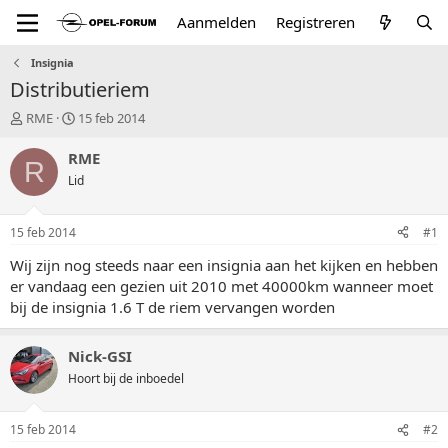
Aanmelden
Registreren
Insignia
Distributieriem
T
S
RME
15 feb 2014
o
t
p
a
RME
R
i
r
Lid
c
t
s
d
t
a
15 feb 2014
#1
a
t
r
u
Wij zijn nog steeds naar een insignia aan het kijken en hebben
t
m
er vandaag een gezien uit 2010 met 40000km wanneer moet
e
bij de insignia 1.6 T de riem vervangen worden
r
Nick-GSI
Hoort bij de inboedel
15 feb 2014
#2