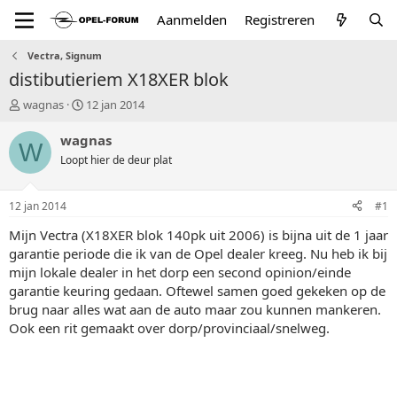
Aanmelden
Registreren
Vectra, Signum
distibutieriem X18XER blok
T
S
wagnas
12 jan 2014
o
t
p
a
wagnas
W
i
r
Loopt hier de deur plat
c
t
s
d
t
a
12 jan 2014
#1
a
t
r
u
Mijn Vectra (X18XER blok 140pk uit 2006) is bijna uit de 1 jaar
t
m
garantie periode die ik van de Opel dealer kreeg. Nu heb ik bij
e
mijn lokale dealer in het dorp een second opinion/einde
r
garantie keuring gedaan. Oftewel samen goed gekeken op de
brug naar alles wat aan de auto maar zou kunnen mankeren.
Ook een rit gemaakt over dorp/provinciaal/snelweg.