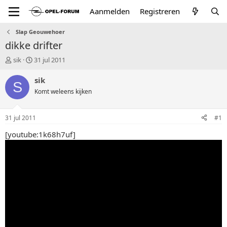
Aanmelden
Registreren
Slap Geouwehoer
dikke drifter
T
S
sik
31 jul 2011
o
t
p
a
sik
S
i
r
Komt weleens kijken
c
t
s
d
t
a
31 jul 2011
#1
a
t
r
u
[youtube:1k68h7uf]
t
m
e
r