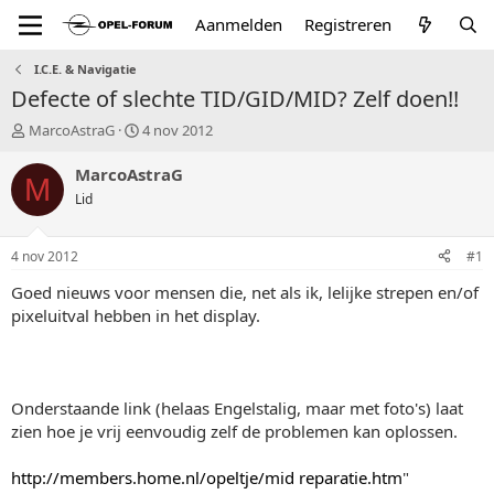
Aanmelden
Registreren
I.C.E. & Navigatie
Defecte of slechte TID/GID/MID? Zelf doen!!
T
S
MarcoAstraG
4 nov 2012
o
t
p
a
MarcoAstraG
M
i
r
Lid
c
t
s
d
t
a
4 nov 2012
#1
a
t
r
u
Goed nieuws voor mensen die, net als ik, lelijke strepen en/of
t
m
pixeluitval hebben in het display.
e
r
Onderstaande link (helaas Engelstalig, maar met foto's) laat
zien hoe je vrij eenvoudig zelf de problemen kan oplossen.
http://members.home.nl/opeltje/mid reparatie.htm
"