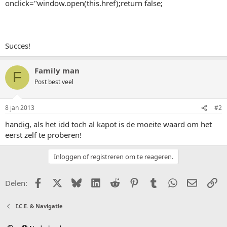
onclick="window.open(this.href);return false;
Succes!
Family man
F
Post best veel
8 jan 2013
#2
handig, als het idd toch al kapot is de moeite waard om het
eerst zelf te proberen!
Inloggen of registreren om te reageren.
Facebook
X (Twitter)
Bluesky
LinkedIn
Reddit
Pinterest
Tumblr
WhatsApp
E-mail
Li
Delen:
I.C.E. & Navigatie