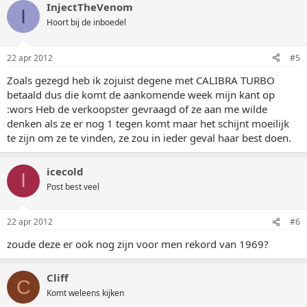
InjectTheVenom
I
Hoort bij de inboedel
22 apr 2012
#5
Zoals gezegd heb ik zojuist degene met CALIBRA TURBO
betaald dus die komt de aankomende week mijn kant op
:wors Heb de verkoopster gevraagd of ze aan me wilde
denken als ze er nog 1 tegen komt maar het schijnt moeilijk
te zijn om ze te vinden, ze zou in ieder geval haar best doen.
icecold
I
Post best veel
22 apr 2012
#6
zoude deze er ook nog zijn voor men rekord van 1969?
Cliff
C
Komt weleens kijken