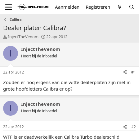
Aanmelden
Registreren
Calibra
Dealer platen Calibra?
T
S
InjectTheVenom
22 apr 2012
o
t
p
a
InjectTheVenom
I
i
r
Hoort bij de inboedel
c
t
s
d
t
a
22 apr 2012
#1
a
t
r
u
Zouden er nog ergens van die witte dealerplaten zijn met in
t
m
grote hoofdletters Calibra er op?
e
r
InjectTheVenom
I
Hoort bij de inboedel
22 apr 2012
#2
WTF is er daadwerkelijk een Calibra Turbo dealerschild