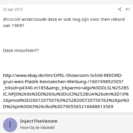
22 apr 2012
#7
@icecold
wrote:
zoude deze er ook nog zijn voor men rekord
van 1969?
Deze misschien??
http://www.ebay.de/itm/OPEL-Showroom-Schild-REKORD-
grun-weis-Plastik-Kennzeichen-Werbung-/160749892505?
_trksid=p4340.m185&amp;_trkparms=algo%3DDLSL%252BS
IC.NPJS%26its%3DI%26itu%3DUCI%252BUA%26otn%3D10%
26pmod%3D200720750763%252B200720750763%26po%3
D%26ps%3D63%26clkid%3D7905565216688613569
InjectTheVenom
I
Hoort bij de inboedel