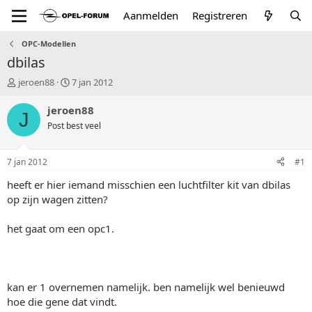
Aanmelden
Registreren
OPC-Modellen
dbilas
T
S
jeroen88
7 jan 2012
o
t
p
a
jeroen88
J
i
r
Post best veel
c
t
s
d
t
a
7 jan 2012
#1
a
t
r
u
heeft er hier iemand misschien een luchtfilter kit van dbilas
t
m
op zijn wagen zitten?
e
r
het gaat om een opc1.
kan er 1 overnemen namelijk. ben namelijk wel benieuwd
hoe die gene dat vindt.