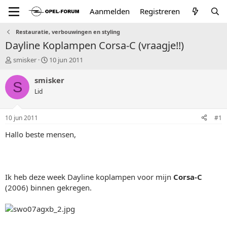
Aanmelden
Registreren
Restauratie, verbouwingen en styling
Dayline Koplampen Corsa-C (vraagje!!)
T
S
smisker
10 jun 2011
o
t
p
a
smisker
S
i
r
Lid
c
t
s
d
t
a
10 jun 2011
#1
a
t
r
u
Hallo beste mensen,
t
m
e
r
Ik heb deze week Dayline koplampen voor mijn
Corsa-C
(2006) binnen gekregen.