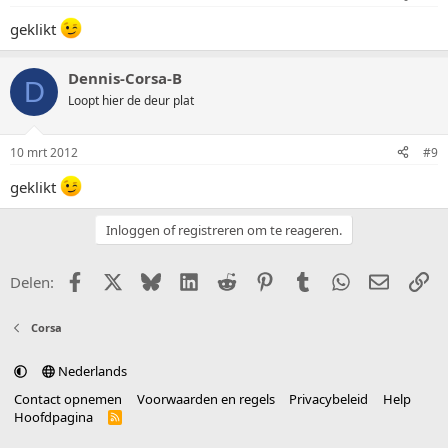
geklikt
Dennis-Corsa-B
D
Loopt hier de deur plat
10 mrt 2012
#9
geklikt
Inloggen of registreren om te reageren.
Facebook
X (Twitter)
Bluesky
LinkedIn
Reddit
Pinterest
Tumblr
WhatsApp
E-mail
Li
Delen:
Corsa
Nederlands
Contact opnemen
Voorwaarden en regels
Privacybeleid
Help
Hoofdpagina
R
S
S