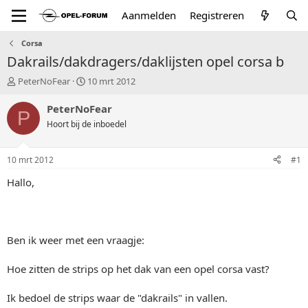
Aanmelden
Registreren
Corsa
Dakrails/dakdragers/daklijsten opel corsa b
T
S
PeterNoFear
10 mrt 2012
o
t
p
a
PeterNoFear
P
i
r
Hoort bij de inboedel
c
t
s
d
t
a
10 mrt 2012
#1
a
t
r
u
Hallo,
t
m
e
r
Ben ik weer met een vraagje:
Hoe zitten de strips op het dak van een opel corsa vast?
Ik bedoel de strips waar de "dakrails" in vallen.