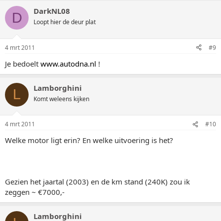
DarkNL08
D
Loopt hier de deur plat
4 mrt 2011
#9
Je bedoelt
www.autodna.nl
!
Lamborghini
L
Komt weleens kijken
4 mrt 2011
#10
Welke motor ligt erin? En welke uitvoering is het?
Gezien het jaartal (2003) en de km stand (240K) zou ik
zeggen ~ €7000,-
Lamborghini