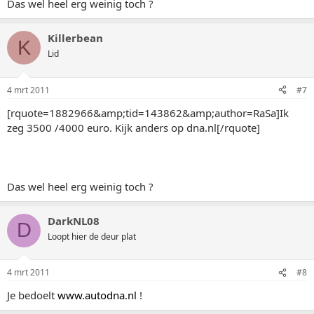
Das wel heel erg weinig toch ?
Killerbean
K
Lid
4 mrt 2011
#7
[rquote=1882966&amp;tid=143862&amp;author=RaSa]Ik
zeg 3500 /4000 euro. Kijk anders op dna.nl[/rquote]
Das wel heel erg weinig toch ?
DarkNL08
D
Loopt hier de deur plat
4 mrt 2011
#8
Je bedoelt
www.autodna.nl
!