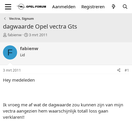
Aanmelden
Registreren
Vectra, Signum
dagwaarde Opel vectra Gts
T
S
fabienw
3 mrt 2011
o
t
p
a
fabienw
F
i
r
Lid
c
t
s
d
t
a
3 mrt 2011
#1
a
t
r
u
Hey medeleden
t
m
e
r
Ik vroeg me af wat de dagwaarde zou kunnen zijn van mijn
vectra aangezien hem waarschijnlijk totall loss gaan
verklaren!!