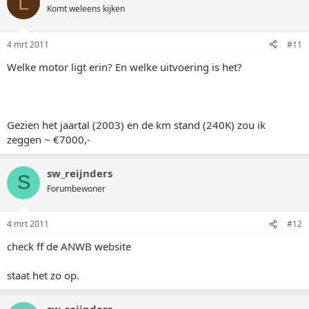
L
Komt weleens kijken
4 mrt 2011
#11
Welke motor ligt erin? En welke uitvoering is het?
Gezien het jaartal (2003) en de km stand (240K) zou ik
zeggen ~ €7000,-
sw_reijnders
S
Forumbewoner
4 mrt 2011
#12
check ff de ANWB website
staat het zo op.