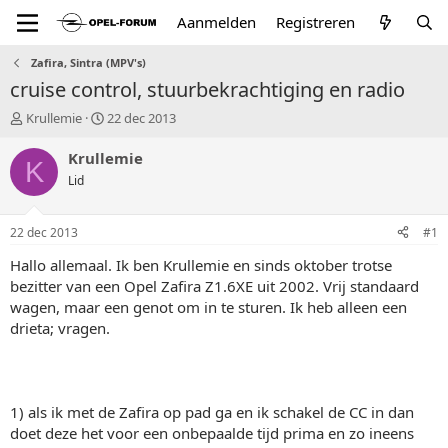
Aanmelden
Registreren
Zafira, Sintra (MPV's)
cruise control, stuurbekrachtiging en radio
T
S
Krullemie
22 dec 2013
o
t
p
a
Krullemie
K
i
r
Lid
c
t
s
d
t
a
22 dec 2013
#1
a
t
r
u
Hallo allemaal. Ik ben Krullemie en sinds oktober trotse
t
m
bezitter van een Opel Zafira Z1.6XE uit 2002. Vrij standaard
e
wagen, maar een genot om in te sturen. Ik heb alleen een
r
drieta; vragen.
1) als ik met de Zafira op pad ga en ik schakel de CC in dan
doet deze het voor een onbepaalde tijd prima en zo ineens