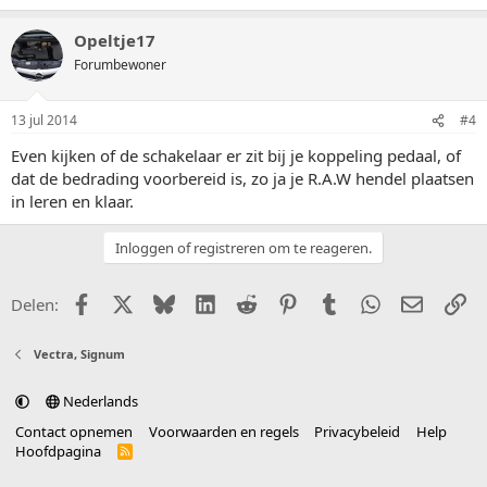
Opeltje17
Forumbewoner
13 jul 2014
#4
Even kijken of de schakelaar er zit bij je koppeling pedaal, of
dat de bedrading voorbereid is, zo ja je R.A.W hendel plaatsen
in leren en klaar.
Inloggen of registreren om te reageren.
Facebook
X (Twitter)
Bluesky
LinkedIn
Reddit
Pinterest
Tumblr
WhatsApp
E-mail
Li
Delen:
Vectra, Signum
Nederlands
Contact opnemen
Voorwaarden en regels
Privacybeleid
Help
Hoofdpagina
R
S
S