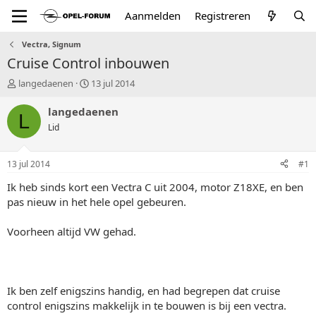
Aanmelden
Registreren
Vectra, Signum
Cruise Control inbouwen
T
S
langedaenen
13 jul 2014
o
t
p
a
langedaenen
L
i
r
Lid
c
t
s
d
t
a
13 jul 2014
#1
a
t
r
u
Ik heb sinds kort een Vectra C uit 2004, motor Z18XE, en ben
t
m
pas nieuw in het hele opel gebeuren.
e
r
Voorheen altijd VW gehad.
Ik ben zelf enigszins handig, en had begrepen dat cruise
control enigszins makkelijk in te bouwen is bij een vectra.