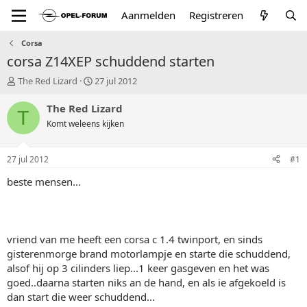
Aanmelden
Registreren
Corsa
corsa Z14XEP schuddend starten
T
S
The Red Lizard
27 jul 2012
o
t
p
a
The Red Lizard
T
i
r
Komt weleens kijken
c
t
s
d
t
a
27 jul 2012
#1
a
t
r
u
beste mensen...
t
m
e
r
vriend van me heeft een corsa c 1.4 twinport, en sinds
gisterenmorge brand motorlampje en starte die schuddend,
alsof hij op 3 cilinders liep...1 keer gasgeven en het was
goed..daarna starten niks an de hand, en als ie afgekoeld is
dan start die weer schuddend...