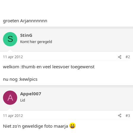
groeten Arjannnnnnn
StinG
S
Komt hier geregeld
11 apr 2012
#2
welkom :thumb en veel leesvoer toegewenst
nu nog :kewlpics
Appel007
A
Lid
11 apr 2012
#3
Niet zo'n geweldige foto maarja