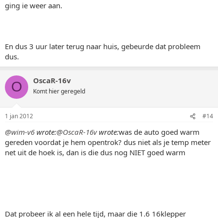
ging ie weer aan.
En dus 3 uur later terug naar huis, gebeurde dat probleem
dus.
OscaR-16v
O
Komt hier geregeld
1 jan 2012
#14
@wim-v6
wrote:
@OscaR-16v
wrote:
was de auto goed warm
gereden voordat je hem opentrok? dus niet als je temp meter
net uit de hoek is, dan is die dus nog NIET goed warm
Dat probeer ik al een hele tijd, maar die 1.6 16klepper