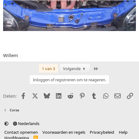
Willem
Laatste
1 van 3
Volgende
Inloggen of registreren om te reageren.
Facebook
X (Twitter)
Bluesky
LinkedIn
Reddit
Pinterest
Tumblr
WhatsApp
E-mail
Li
Delen:
Corsa
Nederlands
Contact opnemen
Voorwaarden en regels
Privacybeleid
Help
Hoofdpagina
R