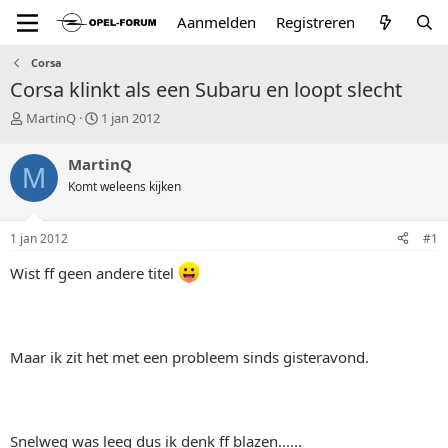
Aanmelden
Registreren
Corsa
Corsa klinkt als een Subaru en loopt slecht
T
S
MartinQ
1 jan 2012
o
t
p
a
MartinQ
M
i
r
Komt weleens kijken
c
t
s
d
t
a
1 jan 2012
#1
a
t
r
u
Wist ff geen andere titel
t
m
e
r
Maar ik zit het met een probleem sinds gisteravond.
Snelweg was leeg dus ik denk ff blazen......