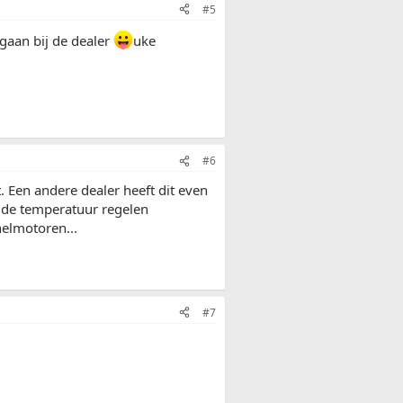
#5
egaan bij de dealer
uke
#6
. Een andere dealer heeft dit even
f de temperatuur regelen
helmotoren...
#7