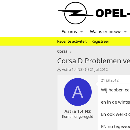
Forums
Wat is er nieuw
Recente activiteit
Registreer
Corsa
Corsa D Problemen ve
T
S
Astra 1.4 NZ
21 jul 2012
o
t
p
a
21 jul 2012
i
r
A
Wij hebben een
c
t
s
d
t
a
en in de winte
a
t
Astra 1.4 NZ
r
u
En ook werkt 
t
m
Komt hier geregeld
e
EN nu tegewoo
r