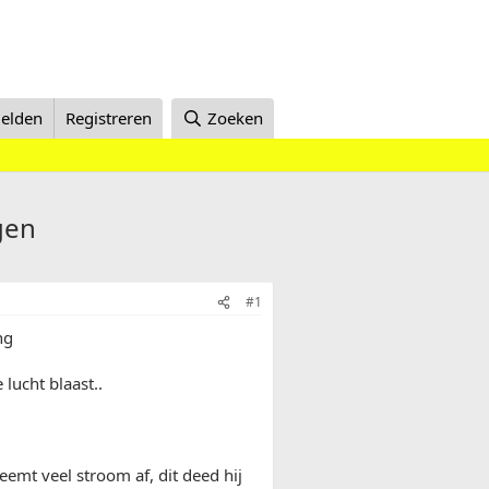
elden
Registreren
Zoeken
gen
#1
ng
lucht blaast..
mt veel stroom af, dit deed hij