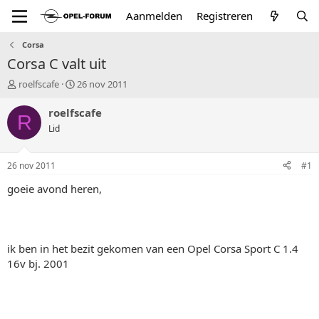
Aanmelden
Registreren
Corsa
Corsa C valt uit
T
S
roelfscafe
26 nov 2011
o
t
p
a
roelfscafe
R
i
r
Lid
c
t
s
d
t
a
26 nov 2011
#1
a
t
r
u
goeie avond heren,
t
m
e
r
ik ben in het bezit gekomen van een Opel Corsa Sport C 1.4
16v bj. 2001