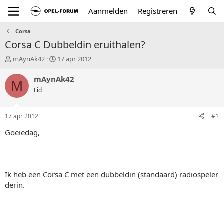
Aanmelden
Registreren
Corsa
Corsa C Dubbeldin eruithalen?
T
S
mAynAk42
17 apr 2012
o
t
p
a
mAynAk42
M
i
r
Lid
c
t
s
d
t
a
17 apr 2012
#1
a
t
r
u
Goeiedag,
t
m
e
r
Ik heb een Corsa C met een dubbeldin (standaard) radiospeler
derin.