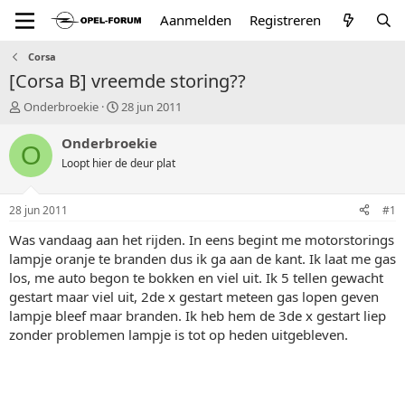
Aanmelden
Registreren
Corsa
[Corsa B] vreemde storing??
T
S
Onderbroekie
28 jun 2011
o
t
p
a
Onderbroekie
O
i
r
Loopt hier de deur plat
c
t
s
d
t
a
28 jun 2011
#1
a
t
r
u
Was vandaag aan het rijden. In eens begint me motorstorings
t
m
lampje oranje te branden dus ik ga aan de kant. Ik laat me gas
e
los, me auto begon te bokken en viel uit. Ik 5 tellen gewacht
r
gestart maar viel uit, 2de x gestart meteen gas lopen geven
lampje bleef maar branden. Ik heb hem de 3de x gestart liep
zonder problemen lampje is tot op heden uitgebleven.