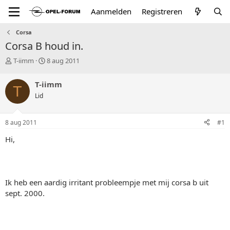
Aanmelden
Registreren
Corsa
Corsa B houd in.
T
S
T-iimm
8 aug 2011
o
t
p
a
T-iimm
T
i
r
Lid
c
t
s
d
t
a
8 aug 2011
#1
a
t
r
u
Hi,
t
m
e
r
Ik heb een aardig irritant probleempje met mij corsa b uit
sept. 2000.