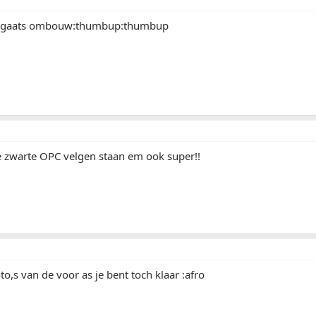
zn 5gaats ombouw:thumbup:thumbup
 zwarte OPC velgen staan em ook super!!
to,s van de voor as je bent toch klaar :afro