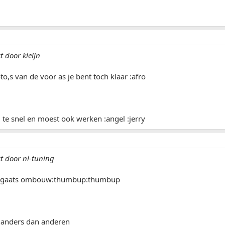
t door kleijn
to,s van de voor as je bent toch klaar :afro
g te snel en moest ook werken :angel :jerry
st door nl-tuning
zn 5gaats ombouw:thumbup:thumbup
t anders dan anderen