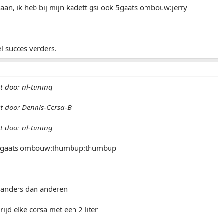
 aan, ik heb bij mijn kadett gsi ook 5gaats ombouw:jerry
l succes verders.
st door nl-tuning
st door Dennis-Corsa-B
st door nl-tuning
zn 5gaats ombouw:thumbup:thumbup
t anders dan anderen
ijd elke corsa met een 2 liter