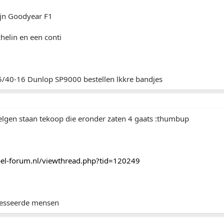
jn Goodyear F1
helin en een conti
5/40-16 Dunlop SP9000 bestellen lkkre bandjes
elgen staan tekoop die eronder zaten 4 gaats :thumbup
el-forum.nl/viewthread.php?tid=120249
resseerde mensen