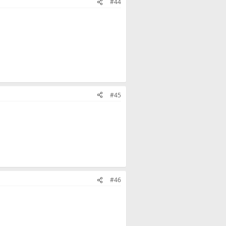
#44
#45
#46