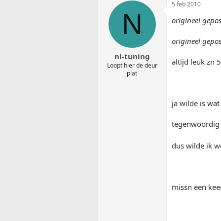
5 feb 2010
N
origineel gepo
origineel gepo
nl-tuning
altijd leuk 
Loopt hier de deur
plat
ja wilde is wa
tegenwoordig r
dus wilde ik w
missn een kee