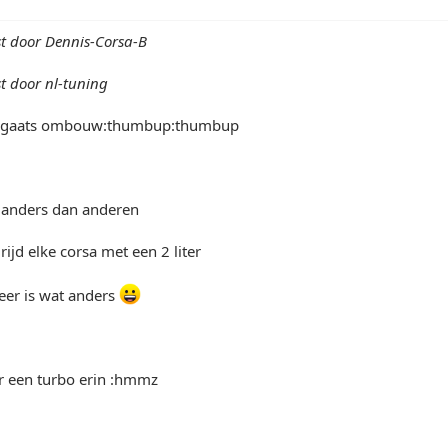
st door Dennis-Corsa-B
st door nl-tuning
zn 5gaats ombouw:thumbup:thumbup
t anders dan anderen
ijd elke corsa met een 2 liter
eer is wat anders
r een turbo erin :hmmz