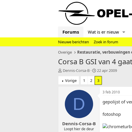
Forums
Wat is er nieuw
Nieuwe berichten
Zoek in forum
Overige
Restauratie, verbouwingen e
Corsa B GSI van 4 gaat
T
S
Dennis-Corsa-B
22 apr 2009
o
t
Vorige
1
2
3
p
a
i
r
c
t
3 feb 2010
s
d
D
gepolijst of ve
t
a
a
t
r
u
fotoshop
t
m
Dennis-Corsa-B
e
r
Loopt hier de deur