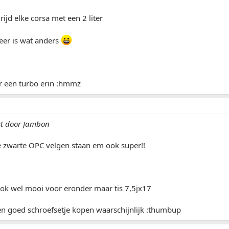
ijd elke corsa met een 2 liter
eer is wat anders
r een turbo erin :hmmz
st door Jambon
 zwarte OPC velgen staan em ook super!!
 ook wel mooi voor eronder maar tis 7,5jx17
en goed schroefsetje kopen waarschijnlijk :thumbup