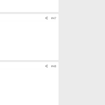
#47
#48