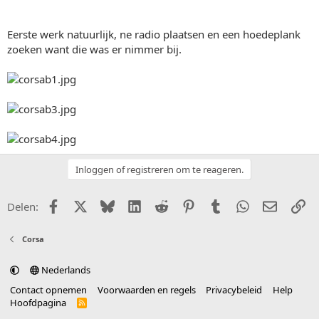
Eerste werk natuurlijk, ne radio plaatsen en een hoedeplank
zoeken want die was er nimmer bij.
Inloggen of registreren om te reageren.
Facebook
X (Twitter)
Bluesky
LinkedIn
Reddit
Pinterest
Tumblr
WhatsApp
E-mail
Li
Delen:
Corsa
Nederlands
Contact opnemen
Voorwaarden en regels
Privacybeleid
Help
Hoofdpagina
R
S