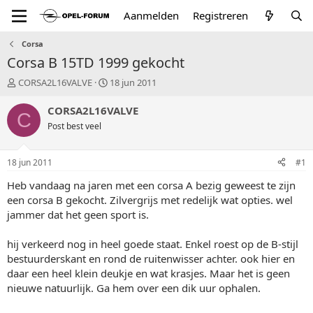
Aanmelden
Registreren
Corsa
Corsa B 15TD 1999 gekocht
T
S
CORSA2L16VALVE
18 jun 2011
o
t
p
a
CORSA2L16VALVE
C
i
r
Post best veel
c
t
s
d
t
a
18 jun 2011
#1
a
t
r
u
Heb vandaag na jaren met een corsa A bezig geweest te zijn
t
m
een corsa B gekocht. Zilvergrijs met redelijk wat opties. wel
e
jammer dat het geen sport is.
r
hij verkeerd nog in heel goede staat. Enkel roest op de B-stijl
bestuurderskant en rond de ruitenwisser achter. ook hier en
daar een heel klein deukje en wat krasjes. Maar het is geen
nieuwe natuurlijk. Ga hem over een dik uur ophalen.