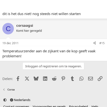
dit is het dus niet! nog steeds niet willen starten
corsaagsi
C
Komt hier geregeld
19 dec 2011
#15
Temperatuurzender aan de zijkant van de kop geeft vaak
problemen!
Inloggen of registreren om te reageren.
Facebook
X (Twitter)
Bluesky
LinkedIn
Reddit
Pinterest
Tumblr
WhatsApp
E-mail
Li
Delen:
Corsa
Nederlands
Contact opnemen
Voorwaarden en regels
Privacybeleid
Help