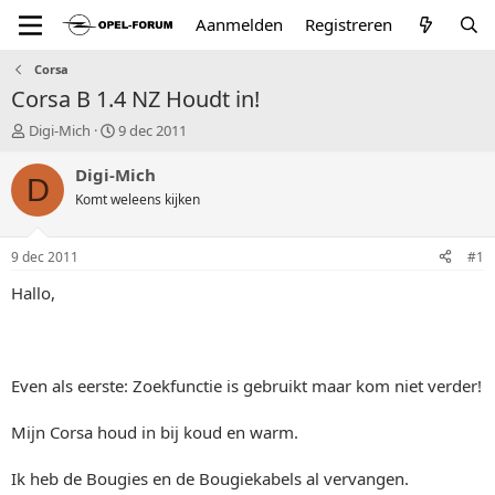
Aanmelden
Registreren
Corsa
Corsa B 1.4 NZ Houdt in!
T
S
Digi-Mich
9 dec 2011
o
t
p
a
Digi-Mich
D
i
r
Komt weleens kijken
c
t
s
d
t
a
9 dec 2011
#1
a
t
r
u
Hallo,
t
m
e
r
Even als eerste: Zoekfunctie is gebruikt maar kom niet verder!
Mijn Corsa houd in bij koud en warm.
Ik heb de Bougies en de Bougiekabels al vervangen.