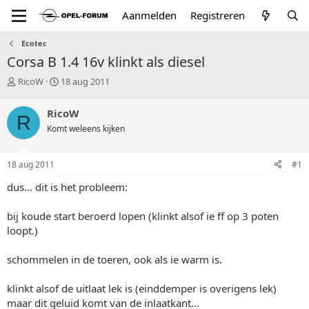
Aanmelden
Registreren
Ecotec
Corsa B 1.4 16v klinkt als diesel
T
S
RicoW
18 aug 2011
o
t
p
a
RicoW
R
i
r
Komt weleens kijken
c
t
s
d
t
a
18 aug 2011
#1
a
t
r
u
dus... dit is het probleem:
t
m
e
bij koude start beroerd lopen (klinkt alsof ie ff op 3 poten
r
loopt.)
schommelen in de toeren, ook als ie warm is.
klinkt alsof de uitlaat lek is (einddemper is overigens lek)
maar dit geluid komt van de inlaatkant...