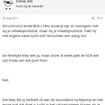
Corsa_GSi
Hoort bij de inboedel
26 aug 2011
#12
@trashmetal
wrote:
@2e-c14nz wrote:
je egr zit overigens niet
op je uitlaatspruitstuk, maar bij je inlaatspruitstuk. Pakt hij
niet ergens valse lucht oid? Misschien een slang los?
De feitelijke klep wel ja, maar zover ik weet pakt de EGR wel
zijn troep van dat punt hoor
Not.
Die klep die jij bedoelt zit aan de secundaire luchtpomp en het
enige wat dat doet is lucht in het uitlaatsysteem blazen als je