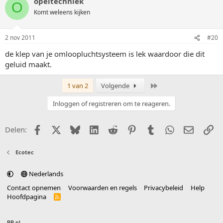
opeltechniek
O
Komt weleens kijken
2 nov 2011
#20
de klep van je omloopluchtsysteem is lek waardoor die dit
geluid maakt.
Laatste
1 van 2
Volgende
Inloggen of registreren om te reageren.
Facebook
X (Twitter)
Bluesky
LinkedIn
Reddit
Pinterest
Tumblr
WhatsApp
E-mail
Li
Delen:
Ecotec
Nederlands
Contact opnemen
Voorwaarden en regels
Privacybeleid
Help
Hoofdpagina
R
S
S
®
Community platform by XenForo
© 2010-2025 XenForo Ltd.
vertaald door
BB.nl