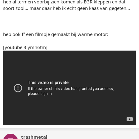
heb al termen voorbij zien komen als EGR kleppen en dat
soort zooi... maar daar heb ik echt geen kaas van gegeten...
heb ook ff een filmpje gemaakt bij warme motor:
[youtube:3iymn6tm]
trashmetal