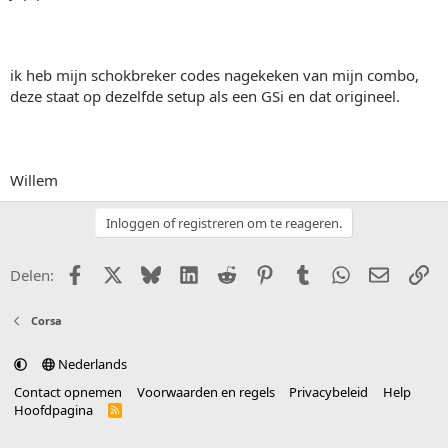
ik heb mijn schokbreker codes nagekeken van mijn combo,
deze staat op dezelfde setup als een GSi en dat origineel.
Willem
Inloggen of registreren om te reageren.
Facebook
X (Twitter)
Bluesky
LinkedIn
Reddit
Pinterest
Tumblr
WhatsApp
E-mail
Li
Delen:
Corsa
Nederlands
Contact opnemen
Voorwaarden en regels
Privacybeleid
Help
Hoofdpagina
R
S
S
®
Community platform by XenForo
© 2010-2025 XenForo Ltd.
vertaald door