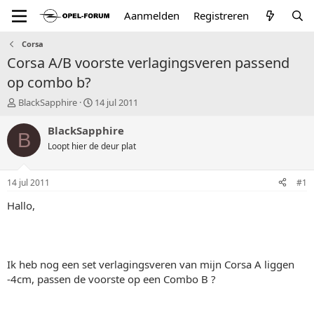
Aanmelden
Registreren
Corsa
Corsa A/B voorste verlagingsveren passend
op combo b?
T
S
BlackSapphire
14 jul 2011
o
t
p
a
BlackSapphire
B
i
r
Loopt hier de deur plat
c
t
s
d
t
a
14 jul 2011
#1
a
t
r
u
Hallo,
t
m
e
r
Ik heb nog een set verlagingsveren van mijn Corsa A liggen
-4cm, passen de voorste op een Combo B ?