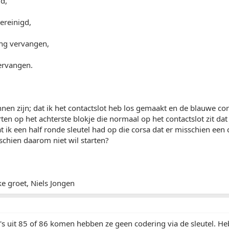
d,
ereinigd,
ing vervangen,
ervangen.
nen zijn; dat ik het contactslot heb los gemaakt en de blauwe c
rten op het achterste blokje die normaal op het contactslot zit d
t ik een half ronde sleutel had op die corsa dat er misschien een c
chien daarom niet wil starten?
ke groet, Niels Jongen
's uit 85 of 86 komen hebben ze geen codering via de sleutel. Heb 