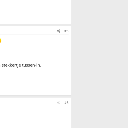
#5
 stekkertje tussen-in.
#6