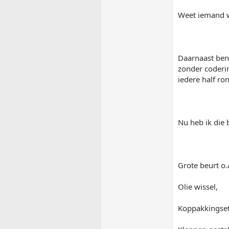
Weet iemand w
Daarnaast ben 
zonder coderin
iedere half ro
Nu heb ik die 
Grote beurt o.
Olie wissel,
Koppakkingset