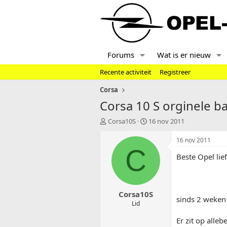
Forums
Wat is er nieuw
Recente activiteit
Registreer
Corsa
Corsa 10 S orginele b
T
S
Corsa10S
16 nov 2011
o
t
p
a
16 nov 2011
i
r
C
Beste Opel lie
c
t
s
d
t
a
a
t
Corsa10S
r
u
sinds 2 weken 
t
m
Lid
e
Er zit op alle
r