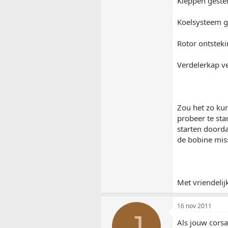
Kleppen gestel
Koelsysteem g
Rotor ontstek
Verdelerkap v
Zou het zo kun
probeer te sta
starten doorda
de bobine miss
Met vriendelij
16 nov 2011
J
Als jouw corsa