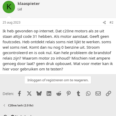
klaaspieter
K
Lid
25 aug 2023
#2
Ik heb gevonden op internet. Dat c20ne motors als ze uit
staan altijd code 31 hebben. Als motor aanstaat. Geeft geen
foutcodes. Heb ontdekt relais soms niet lijkt te werken. soms
wel soms niet. Komt dan nu nog 0 benzine uit. Stroom
gecontroleerd en is ook nul. Kan hele probleem de brandstof
relais zijn? Waarom motor zo inhoud? Mischien niet ampere
genoeg door laat? geen druk opbouwt. Wat voor meter kan ik
hier voor gebruiken om te testen?
Inloggen of registreren om te reageren.
Facebook
X (Twitter)
Bluesky
LinkedIn
Reddit
Pinterest
Tumblr
WhatsApp
E-mail
Li
Delen:
C20ne/seh (2.0 8v)