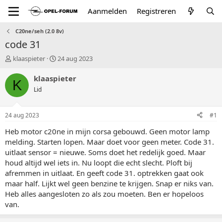
Aanmelden
Registreren
C20ne/seh (2.0 8v)
code 31
T
S
klaaspieter
24 aug 2023
o
t
p
a
klaaspieter
K
i
r
Lid
c
t
s
d
t
a
24 aug 2023
#1
a
t
r
u
Heb motor c20ne in mijn corsa gebouwd. Geen motor lamp
t
m
melding. Starten lopen. Maar doet voor geen meter. Code 31.
e
uitlaat sensor = nieuwe. Soms doet het redelijk goed. Maar
r
houd altijd wel iets in. Nu loopt die echt slecht. Ploft bij
afremmen in uitlaat. En geeft code 31. optrekken gaat ook
maar half. Lijkt wel geen benzine te krijgen. Snap er niks van.
Heb alles aangesloten zo als zou moeten. Ben er hopeloos
van.