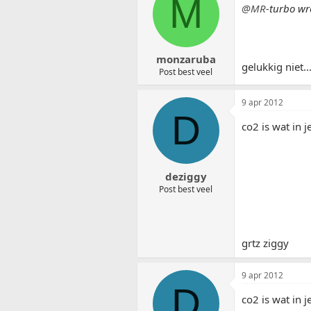
M
@MR
-turbo wr
monzaruba
gelukkig niet...
Post best veel
9 apr 2012
D
co2 is wat in j
deziggy
Post best veel
grtz ziggy
9 apr 2012
D
co2 is wat in j