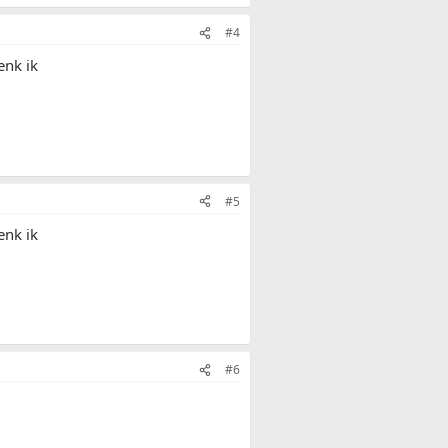
#4
enk ik
#5
enk ik
#6