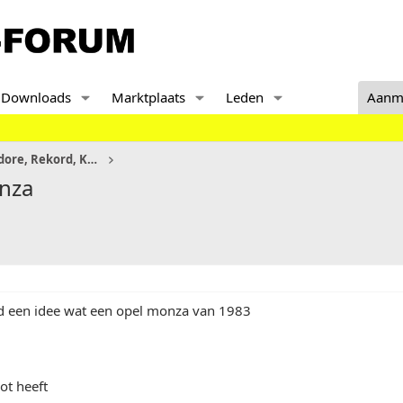
Downloads
Marktplaats
Leden
Aanm
Senator, Monza en Commodore, Rekord, KAD
onza
d een idee wat een opel monza van 1983
ot heeft