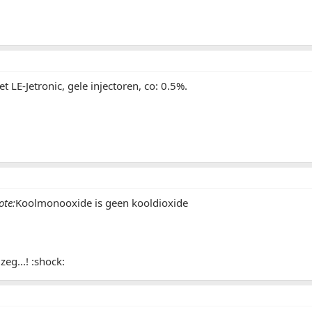
 LE-Jetronic, gele injectoren, co: 0.5%.
ote:
Koolmonooxide is geen kooldioxide
zeg...! :shock: