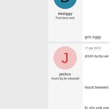
deziggy
Post best veel
grtz ziggy
11 apr 2012
J
@MR
-turbo wr
jethro
Hoort bij de inboedel
Nooit beweert d
Er zijn ook m