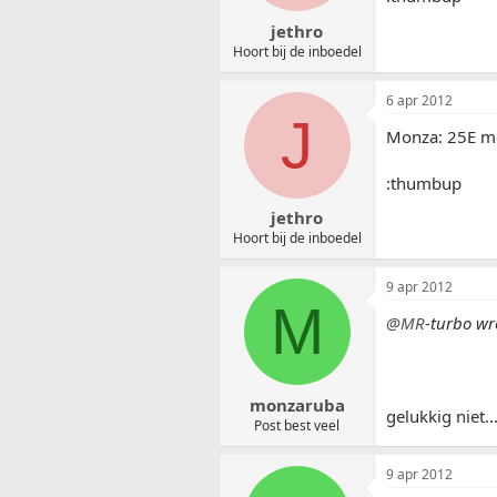
jethro
Hoort bij de inboedel
6 apr 2012
J
Monza: 25E met
:thumbup
jethro
Hoort bij de inboedel
9 apr 2012
M
@MR
-turbo wr
monzaruba
gelukkig niet...
Post best veel
9 apr 2012