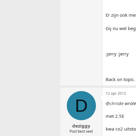
Er zijn ook m
Gij nu wel beg
:jerry :jerry
Back on topic.
12 apr 2012
D
@chriske
wrote
met 2.5E
deziggy
kwa co2 uitsto
Post best veel