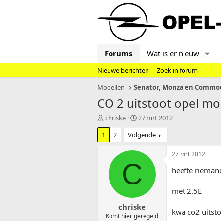
Forums
Wat is er nieuw
Nieuwe berichten
Zoek in forum
Modellen
CO 2 uitstoot opel m
T
S
chriske
27 mrt 2012
o
t
1
2
Volgende
p
a
i
r
c
t
27 mrt 2012
s
d
C
heefte rieman
t
a
a
t
r
u
met 2.5E
t
m
chriske
e
kwa co2 uitsto
r
Komt hier geregeld