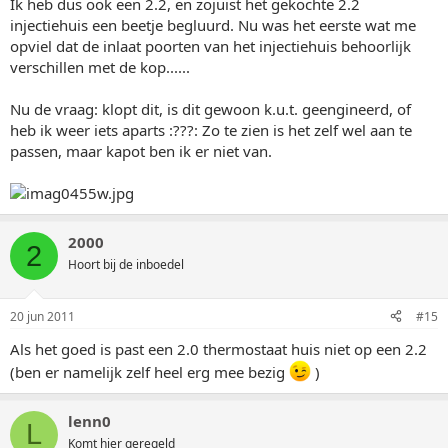
Ik heb dus ook een 2.2, en zojuist het gekochte 2.2
injectiehuis een beetje begluurd. Nu was het eerste wat me
opviel dat de inlaat poorten van het injectiehuis behoorlijk
verschillen met de kop......
Nu de vraag: klopt dit, is dit gewoon k.u.t. geengineerd, of
heb ik weer iets aparts :???: Zo te zien is het zelf wel aan te
passen, maar kapot ben ik er niet van.
2000
2
Hoort bij de inboedel
20 jun 2011
#15
Als het goed is past een 2.0 thermostaat huis niet op een 2.2
(ben er namelijk zelf heel erg mee bezig
)
lenn0
L
Komt hier geregeld