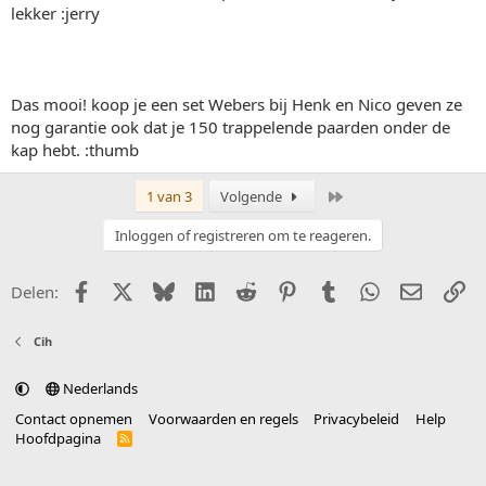
lekker :jerry
Das mooi! koop je een set Webers bij Henk en Nico geven ze
nog garantie ook dat je 150 trappelende paarden onder de
kap hebt. :thumb
Laatste
1 van 3
Volgende
Inloggen of registreren om te reageren.
Facebook
X (Twitter)
Bluesky
LinkedIn
Reddit
Pinterest
Tumblr
WhatsApp
E-mail
Li
Delen:
Cih
Nederlands
Contact opnemen
Voorwaarden en regels
Privacybeleid
Help
Hoofdpagina
R
S
S
®
Community platform by XenForo
© 2010-2025 XenForo Ltd.
vertaald door