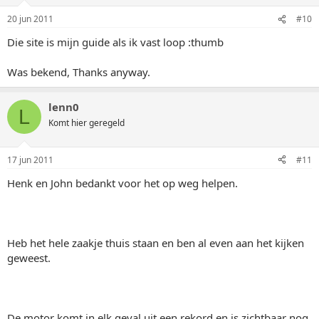
20 jun 2011
#10
Die site is mijn guide als ik vast loop :thumb
Was bekend, Thanks anyway.
lenn0
L
Komt hier geregeld
17 jun 2011
#11
Henk en John bedankt voor het op weg helpen.
Heb het hele zaakje thuis staan en ben al even aan het kijken
geweest.
De motor komt in elk geval uit een rekord en is zichtbaar nog