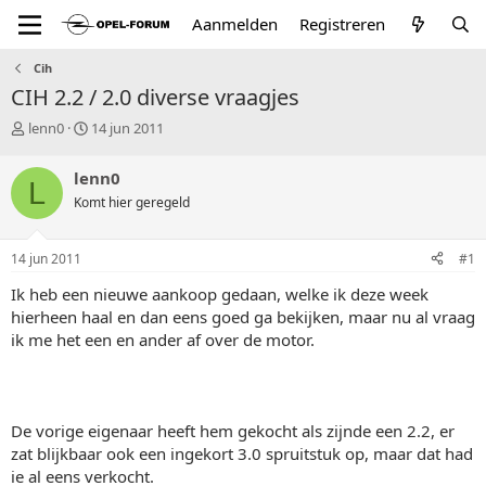
Aanmelden
Registreren
Cih
CIH 2.2 / 2.0 diverse vraagjes
T
S
lenn0
14 jun 2011
o
t
p
a
lenn0
L
i
r
Komt hier geregeld
c
t
s
d
t
a
14 jun 2011
#1
a
t
r
u
Ik heb een nieuwe aankoop gedaan, welke ik deze week
t
m
hierheen haal en dan eens goed ga bekijken, maar nu al vraag
e
ik me het een en ander af over de motor.
r
De vorige eigenaar heeft hem gekocht als zijnde een 2.2, er
zat blijkbaar ook een ingekort 3.0 spruitstuk op, maar dat had
ie al eens verkocht.