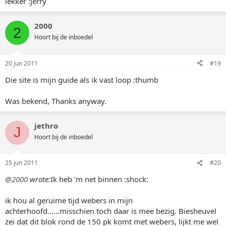
lekker :jerry
2000
2
Hoort bij de inboedel
20 jun 2011
#19
Die site is mijn guide als ik vast loop :thumb
Was bekend, Thanks anyway.
jethro
J
Hoort bij de inboedel
25 jun 2011
#20
@2000
wrote:
Ik heb 'm net binnen :shock:
ik hou al geruime tijd webers in mijn
achterhoofd......misschien toch daar is mee bezig. Biesheuvel
zei dat dit blok rond de 150 pk komt met webers, lijkt me wel