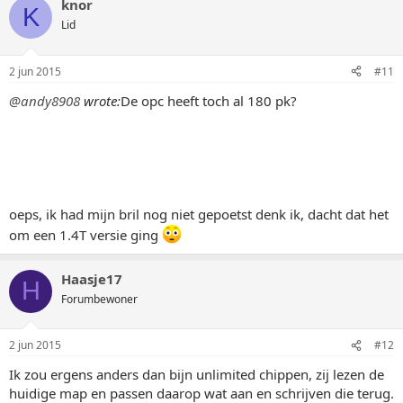
knor
K
Lid
2 jun 2015
#11
@andy8908
wrote:
De opc heeft toch al 180 pk?
oeps, ik had mijn bril nog niet gepoetst denk ik, dacht dat het
om een 1.4T versie ging
Haasje17
H
Forumbewoner
2 jun 2015
#12
Ik zou ergens anders dan bijn unlimited chippen, zij lezen de
huidige map en passen daarop wat aan en schrijven die terug.