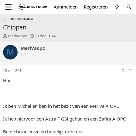
Aanmelden
Registreren
OPC-Modellen
Chippen
T
S
Merivaopc
19 dec 2014
o
t
p
a
Merivaopc
M
i
r
Lid
c
t
s
d
t
a
19 dec 2014
#1
a
t
r
u
Hoi.
t
m
e
r
Ik ben Michel en ben in het bezit van een Meriva A OPC
Ik heb hiervoor een Astra F GSI gehad en een Zafira A OPC
Beide bevielen ze en hopelijk deze ook.