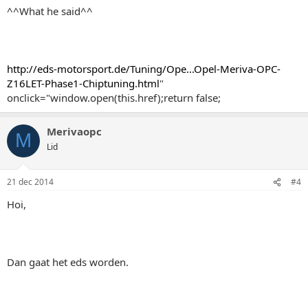
^^What he said^^
http://eds-motorsport.de/Tuning/Ope...Opel-Meriva-OPC-
Z16LET-Phase1-Chiptuning.html
"
onclick="window.open(this.href);return false;
Merivaopc
M
Lid
21 dec 2014
#4
Hoi,
Dan gaat het eds worden.