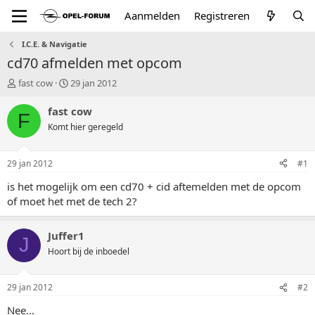
Aanmelden
Registreren
I.C.E. & Navigatie
cd70 afmelden met opcom
T
S
fast cow
29 jan 2012
o
t
p
a
fast cow
F
i
r
Komt hier geregeld
c
t
s
d
t
a
29 jan 2012
#1
a
t
r
u
is het mogelijk om een cd70 + cid aftemelden met de opcom
t
m
of moet het met de tech 2?
e
r
Juffer1
J
Hoort bij de inboedel
29 jan 2012
#2
Nee...