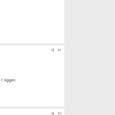
#2
1 liggen.
#3