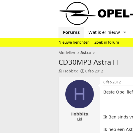
Forums
Wat is er nieuw
Nieuwe berichten
Zoek in forum
Modellen
Astra
CD30MP3 Astra H
T
S
Hobbitx
6 feb 2012
o
t
p
a
6 feb 2012
i
r
H
Beste Opel lie
c
t
s
d
t
a
a
t
Hobbitx
r
u
Ik Ben sinds v
t
m
Lid
e
Ik heb een Ast
r