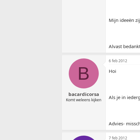
Mijn ideeën z
Alvast bedankt
6 feb 2012
B
Hoi
bacardicorsa
Als je in iede
Komt weleens kijken
Advies- missch
7 feb 2012