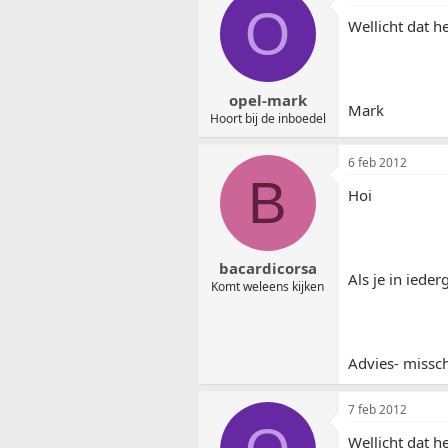
O
Wellicht dat h
opel-mark
Mark
Hoort bij de inboedel
6 feb 2012
B
Hoi
bacardicorsa
Als je in iede
Komt weleens kijken
Advies- missch
7 feb 2012
Wellicht dat h