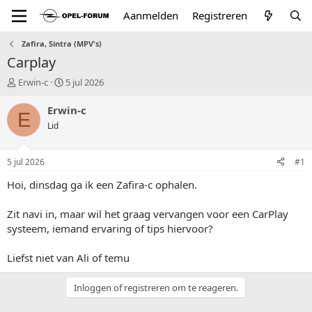
Aanmelden
Registreren
Zafira, Sintra (MPV's)
Carplay
T
S
Erwin-c
5 jul 2026
o
t
p
a
Erwin-c
E
i
r
Lid
c
t
s
d
t
a
5 jul 2026
#1
a
t
r
u
Hoi, dinsdag ga ik een Zafira-c ophalen.
t
m
e
Zit navi in, maar wil het graag vervangen voor een CarPlay
r
systeem, iemand ervaring of tips hiervoor?
Liefst niet van Ali of temu
Inloggen of registreren om te reageren.