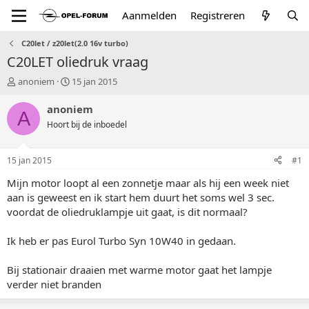
Aanmelden
Registreren
C20let / z20let(2.0 16v turbo)
C20LET oliedruk vraag
T
S
anoniem
15 jan 2015
o
t
p
a
anoniem
A
i
r
Hoort bij de inboedel
c
t
s
d
t
a
15 jan 2015
#1
a
t
r
u
Mijn motor loopt al een zonnetje maar als hij een week niet
t
m
aan is geweest en ik start hem duurt het soms wel 3 sec.
e
voordat de oliedruklampje uit gaat, is dit normaal?
r
Ik heb er pas Eurol Turbo Syn 10W40 in gedaan.
Bij stationair draaien met warme motor gaat het lampje
verder niet branden