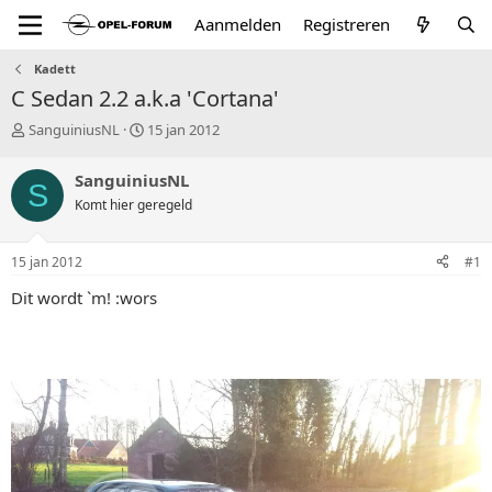
Aanmelden
Registreren
Kadett
C Sedan 2.2 a.k.a 'Cortana'
T
S
SanguiniusNL
15 jan 2012
o
t
p
a
SanguiniusNL
S
i
r
Komt hier geregeld
c
t
s
d
t
a
15 jan 2012
#1
a
t
r
u
Dit wordt `m! :wors
t
m
e
r