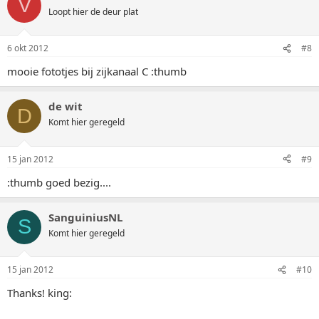
V
Loopt hier de deur plat
6 okt 2012
#8
mooie fototjes bij zijkanaal C :thumb
de wit
D
Komt hier geregeld
15 jan 2012
#9
:thumb goed bezig....
SanguiniusNL
S
Komt hier geregeld
15 jan 2012
#10
Thanks! king: