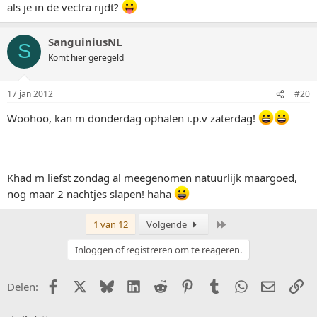
als je in de vectra rijdt?
SanguiniusNL
S
Komt hier geregeld
17 jan 2012
#20
Woohoo, kan m donderdag ophalen i.p.v zaterdag!
Khad m liefst zondag al meegenomen natuurlijk maargoed,
nog maar 2 nachtjes slapen! haha
Laatste
1 van 12
Volgende
Inloggen of registreren om te reageren.
Facebook
X (Twitter)
Bluesky
LinkedIn
Reddit
Pinterest
Tumblr
WhatsApp
E-mail
Li
Delen: