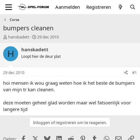
Aanmelden
Registreren
Corsa
bumpers cleanen
T
S
hanskadett
29 dec 2010
o
t
p
a
hanskadett
H
i
r
Loopt hier de deur plat
c
t
s
d
t
a
29 dec 2010
#1
a
t
r
u
hoi mensen ik wou graag weten hoe ik het beste de bumpers
t
m
van mijn tr kan cleanen.
e
r
deze moeten geheel glad worden maar wel fatsoenlijk voor
langere tijd
Inloggen of registreren om te reageren.
Facebook
X (Twitter)
Bluesky
LinkedIn
Reddit
Pinterest
Tumblr
WhatsApp
E-mail
Li
Delen: