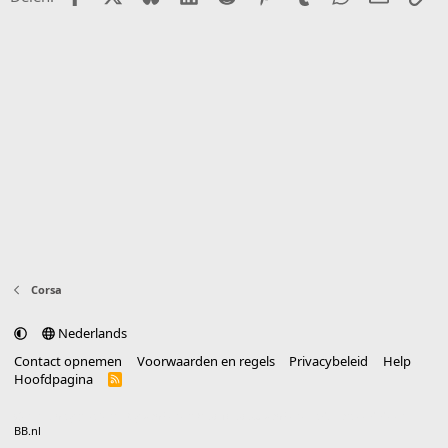
Corsa
Nederlands
Contact opnemen
Voorwaarden en regels
Privacybeleid
Help
Hoofdpagina
R
S
S
®
Community platform by XenForo
© 2010-2025 XenForo Ltd.
vertaald door
BB.nl