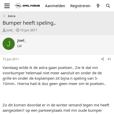
Aanmelden
Registreren
Astra
Bumper heeft speling..
T
S
Joel_
15 jun 2011
o
t
p
a
Joel_
J
i
r
Lid
c
t
s
d
t
a
15 jun 2011
#1
a
t
r
u
Vandaag wilde ik de astra gaan poetsen.. Zie ik dat mn
t
m
voorbumper helemaal niet meer aansluit en onder de de
e
grille en onder de koplampen zit bijna n speling van 5-
r
10mm.. Hierna had ik dus geen geen meer om te poetsen..
Zo dit komen doordat er in de winter iemand tegen me heeft
aangezeten? op een parkeerplaats met mn oude bumper