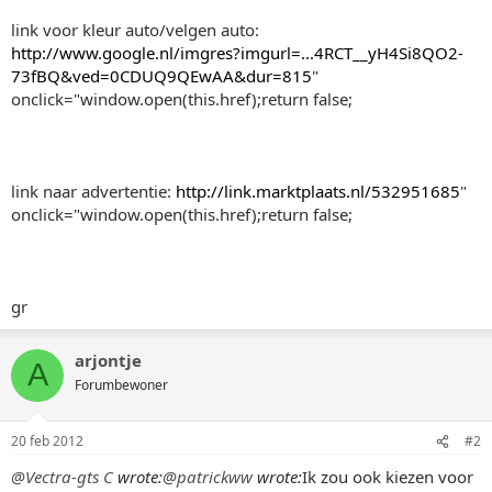
link voor kleur auto/velgen auto:
http://www.google.nl/imgres?imgurl=...4RCT__yH4Si8QO2-
73fBQ&ved=0CDUQ9QEwAA&dur=815
"
onclick="window.open(this.href);return false;
link naar advertentie:
http://link.marktplaats.nl/532951685
"
onclick="window.open(this.href);return false;
gr
arjontje
A
Forumbewoner
20 feb 2012
#2
@Vectra-gts C
wrote:
@patrickww
wrote:
Ik zou ook kiezen voor