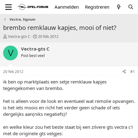
Aanmelden
Registreren
Vectra, Signum
brembo remklauw kapjes, mooi of niet?
T
S
Vectra-gts C
20 feb 2012
o
t
p
a
Vectra-gts C
V
i
r
Post best veel
c
t
s
d
t
a
20 feb 2012
#1
a
t
r
u
ik ben op marktplaats een setje remklauw kapjes
t
m
tegengekomen van brembo.
e
r
het is alleen voor de look en eventueel wat remolie opvangen.
is het iets moois en richt het verder geen schade of iets
dergelijks aan(niks negatiefs)?
en welke kleur zou het beste staat bij een zilvere gts vectra c1
met de originele gts velgjes: