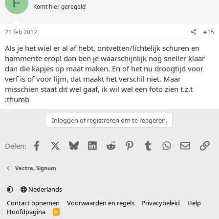
F
Komt hier geregeld
21 feb 2012
#15
Als je het wiel er al af hebt, ontvetten/lichtelijk schuren en
hammerite erop! dan ben je waarschijnlijk nog sneller klaar
dan die kapjes op maat maken. En of het nu droogtijd voor
verf is of voor lijm, dat maakt het verschil niet. Maar
misschien staat dit wel gaaf, ik wil wel een foto zien t.z.t
:thumb
Inloggen of registreren om te reageren.
Facebook
X (Twitter)
Bluesky
LinkedIn
Reddit
Pinterest
Tumblr
WhatsApp
E-mail
Li
Delen:
Vectra, Signum
Nederlands
Contact opnemen
Voorwaarden en regels
Privacybeleid
Help
Hoofdpagina
R
S