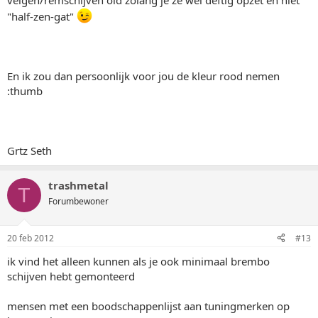
velgen/remschijven oid zolang je ze wel deftig opzet en niet
"half-zen-gat"
En ik zou dan persoonlijk voor jou de kleur rood nemen
:thumb
Grtz Seth
trashmetal
T
Forumbewoner
20 feb 2012
#13
ik vind het alleen kunnen als je ook minimaal brembo
schijven hebt gemonteerd
mensen met een boodschappenlijst aan tuningmerken op