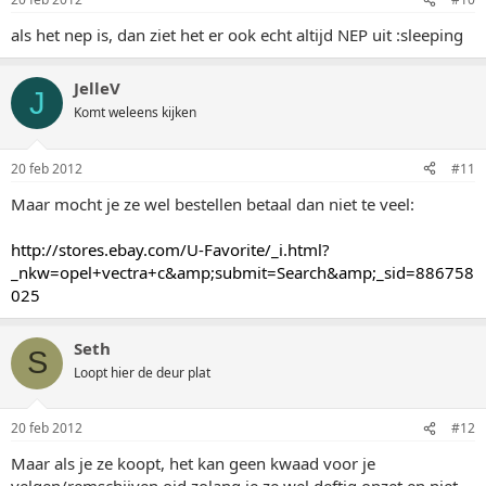
als het nep is, dan ziet het er ook echt altijd NEP uit :sleeping
JelleV
J
Komt weleens kijken
20 feb 2012
#11
Maar mocht je ze wel bestellen betaal dan niet te veel:
http://stores.ebay.com/U-Favorite/_i.html?
_nkw=opel+vectra+c&amp;submit=Search&amp;_sid=886758
025
Seth
S
Loopt hier de deur plat
20 feb 2012
#12
Maar als je ze koopt, het kan geen kwaad voor je