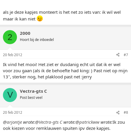
als je deze kapjes monteert is het net zo iets van: ik wil wel
maar ik kan niet
2000
2
Hoort bij de inboedel
20 feb 2012
#7
Ik vind het mooi! Het ziet er dusdanig echt uit dat ik er wel
voor zou gaan (als ik de behoefte had king: ) Past niet op mijn
13", sterker nog, het plaklood past net :jerry
Vectra-gts C
V
Post best veel
20 feb 2012
#8
@arjontje
wrote:
@Vectra-gts C
wrote:
@patrickww
wrote:
Ik zou
ook kiezen voor remklauwen spuiten ipv deze kapjes.