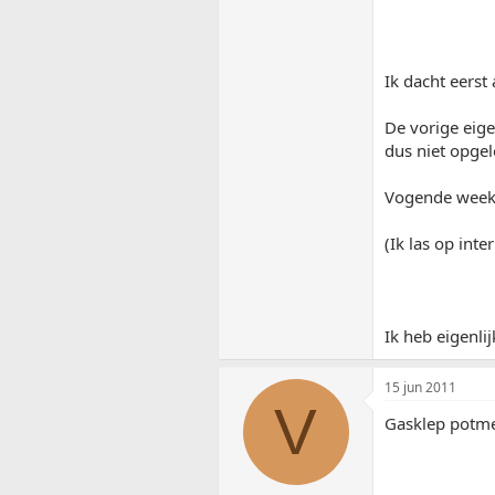
Ik dacht eerst
De vorige eige
dus niet opgel
Vogende week 
(Ik las op int
Ik heb eigenli
15 jun 2011
V
Gasklep potmet