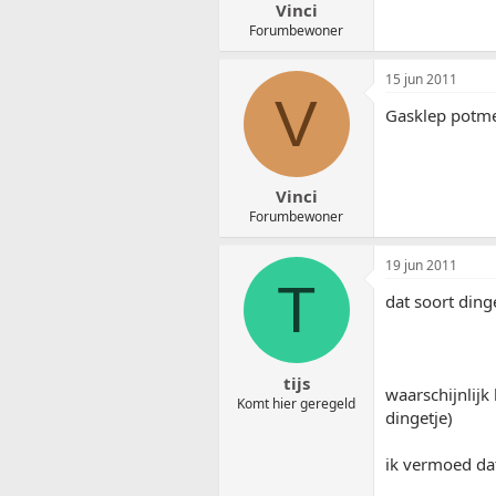
Vinci
Forumbewoner
15 jun 2011
V
Gasklep potmet
Vinci
Forumbewoner
19 jun 2011
T
dat soort dinge
tijs
waarschijnlijk 
Komt hier geregeld
dingetje)
ik vermoed dat