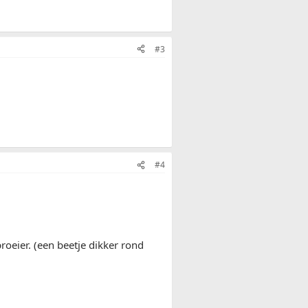
#3
#4
proeier. (een beetje dikker rond