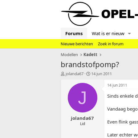
Forums
Wat is er nieuw
Nieuwe berichten
Zoek in forum
Modellen
Kadett
brandstofpomp?
T
S
jolanda67
14 jun 2011
o
t
p
a
14 jun 2011
i
r
J
c
t
Sinds enkele d
s
d
t
a
Vandaag begon 
a
t
jolanda67
r
u
Even flink gas
t
m
Lid
e
r
Later echter w