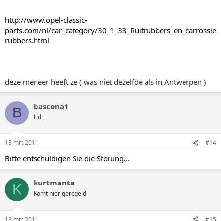
http://www.opel-classic-
parts.com/nl/car_category/30_1_33_Ruitrubbers_en_carrossie
rubbers.html
deze meneer heeft ze ( was niet dezelfde als in Antwerpen )
bascona1
B
Lid
18 mrt 2011
#14
Bitte entschuldigen Sie die Störung...
kurtmanta
K
Komt hier geregeld
18 mrt 2011
#15