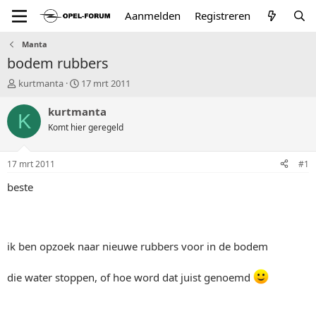
Aanmelden
Registreren
Manta
bodem rubbers
T
S
kurtmanta
17 mrt 2011
o
t
p
a
kurtmanta
K
i
r
Komt hier geregeld
c
t
s
d
t
a
17 mrt 2011
#1
a
t
r
u
beste
t
m
e
r
ik ben opzoek naar nieuwe rubbers voor in de bodem
die water stoppen, of hoe word dat juist genoemd