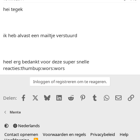
hei tegek
ik heb alvast een mailtje verstuurd
heel erg bedankt voor deze super snelle
reacties:thumbup:wors:wors
Inloggen of registreren om te reageren.
Facebook
X (Twitter)
Bluesky
LinkedIn
Reddit
Pinterest
Tumblr
WhatsApp
E-mail
Li
Delen:
Manta
Nederlands
Contact opnemen
Voorwaarden en regels
Privacybeleid
Help
R