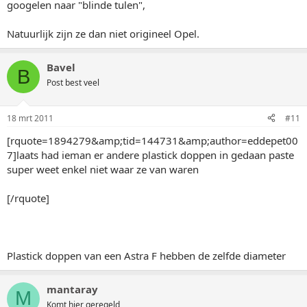
googelen naar "blinde tulen",
Natuurlijk zijn ze dan niet origineel Opel.
Bavel
B
Post best veel
18 mrt 2011
#11
[rquote=1894279&amp;tid=144731&amp;author=eddepet00
7]laats had ieman er andere plastick doppen in gedaan paste
super weet enkel niet waar ze van waren
[/rquote]
Plastick doppen van een Astra F hebben de zelfde diameter
mantaray
M
Komt hier geregeld