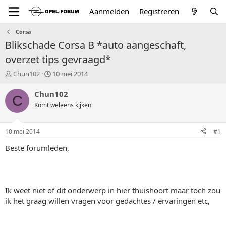
Aanmelden
Registreren
Corsa
Blikschade Corsa B *auto aangeschaft,
overzet tips gevraagd*
T
S
Chun102
10 mei 2014
o
t
p
a
Chun102
C
i
r
Komt weleens kijken
c
t
s
d
t
a
10 mei 2014
#1
a
t
r
u
Beste forumleden,
t
m
e
r
Ik weet niet of dit onderwerp in hier thuishoort maar toch zou
ik het graag willen vragen voor gedachtes / ervaringen etc,