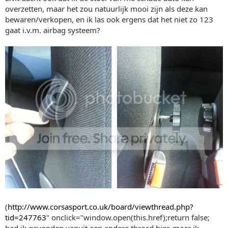
overzetten, maar het zou natuurlijk mooi zijn als deze kan
bewaren/verkopen, en ik las ook ergens dat het niet zo 123
gaat i.v.m. airbag systeem?
(
http://www.corsasport.co.uk/board/viewthread.php?
tid=247763
" onclick="window.open(this.href);return false;
had ik gevonden vanuit een andere thread hier, maar ik