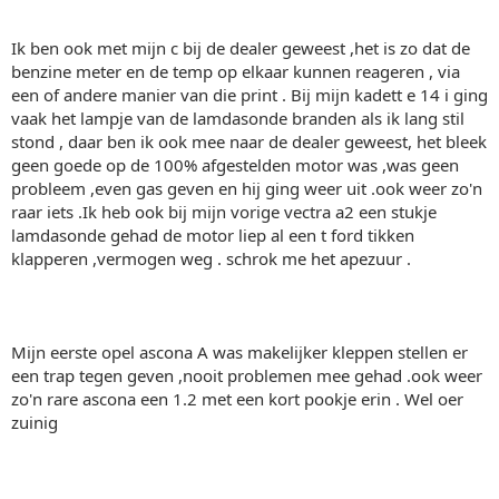
Ik ben ook met mijn c bij de dealer geweest ,het is zo dat de
benzine meter en de temp op elkaar kunnen reageren , via
een of andere manier van die print . Bij mijn kadett e 14 i ging
vaak het lampje van de lamdasonde branden als ik lang stil
stond , daar ben ik ook mee naar de dealer geweest, het bleek
geen goede op de 100% afgestelden motor was ,was geen
probleem ,even gas geven en hij ging weer uit .ook weer zo'n
raar iets .Ik heb ook bij mijn vorige vectra a2 een stukje
lamdasonde gehad de motor liep al een t ford tikken
klapperen ,vermogen weg . schrok me het apezuur .
Mijn eerste opel ascona A was makelijker kleppen stellen er
een trap tegen geven ,nooit problemen mee gehad .ook weer
zo'n rare ascona een 1.2 met een kort pookje erin . Wel oer
zuinig