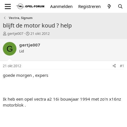
Aanmelden
Registreren
Vectra, Signum
blijft de motor koud ? help
T
S
gertje007
21 okt 2012
o
t
p
a
gertje007
G
i
r
Lid
c
t
s
d
t
a
21 okt 2012
#1
a
t
r
u
goede morgen , expers
t
m
e
r
Ik heb een opel vectra a2 16i bouwjaar 1994 met zo'n x16nz
motorblok .