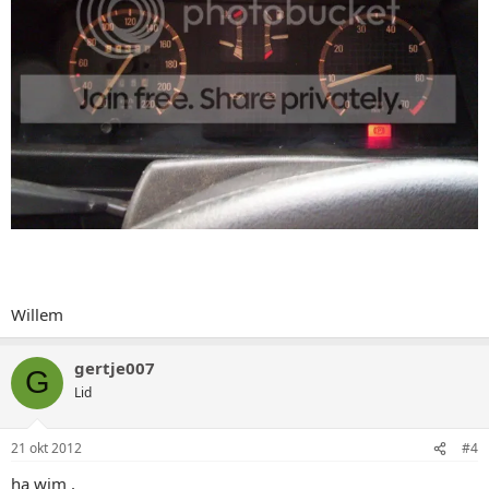
Willem
gertje007
G
Lid
21 okt 2012
#4
ha wim ,