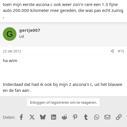
toen mijn eerste ascona c ook weer zon'n rare een 1.3 fijne
auto 200.000 kilometer mee gereden, die was pas echt zuinig
,
gertje007
G
Lid
22 okt 2012
#15
ha wim
Inderdaad dat had ik ook bij mijn 2 ascona's c, uit het blauwe
en de fan aan .
Inloggen of registreren om te reageren.
Facebook
X (Twitter)
Bluesky
LinkedIn
Reddit
Pinterest
Tumblr
WhatsApp
E-mail
Li
Delen: